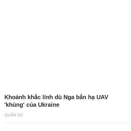
Khoảnh khắc lính dù Nga bắn hạ UAV
'khủng' của Ukraine
QUÂN SỰ