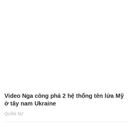
Video Nga công phá 2 hệ thống tên lửa Mỹ
ở tây nam Ukraine
QUÂN SỰ