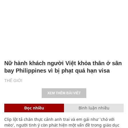
Nữ hành khách người Việt khỏa thân ở sân
bay Philippines vì bị phạt quá hạn visa
THẾ GIỚI
XEM THÊM BÀI VIẾT
Đọc nhiều
Bình luận nhiều
Clip lột tả chân thực cảnh anh trai và em gái như 'chó với
mèo', người tinh ý còn phát hiện một vấn đề trong giáo dục