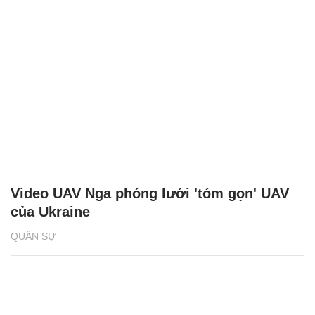
Video UAV Nga phóng lưới 'tóm gọn' UAV
của Ukraine
QUÂN SỰ