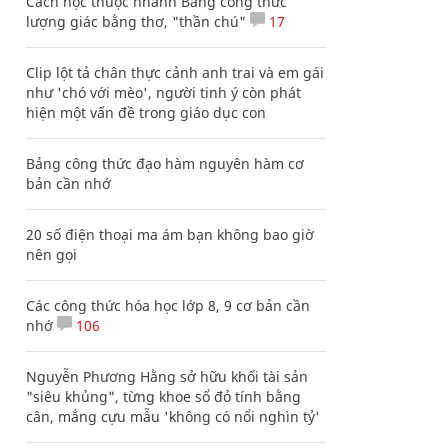
Cách học thuộc nhanh Bảng công thức
lượng giác bằng thơ, "thần chú"
17
Clip lột tả chân thực cảnh anh trai và em gái
như 'chó với mèo', người tinh ý còn phát
hiện một vấn đề trong giáo dục con
Bảng công thức đạo hàm nguyên hàm cơ
bản cần nhớ
20 số điện thoại ma ám bạn không bao giờ
nên gọi
Các công thức hóa học lớp 8, 9 cơ bản cần
nhớ
106
Nguyễn Phương Hằng sở hữu khối tài sản
"siêu khủng", từng khoe sổ đỏ tính bằng
cân, mắng cựu mẫu 'không có nổi nghìn tỷ'