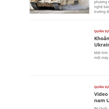
phương t
nghệ bảo
trường đô
QUÂN S
Khoản
Ukrai
Một lính
một máy 
QUÂN S
Video
nam U
Bộ Quốc 