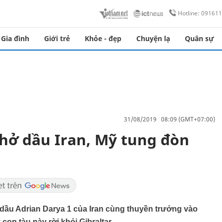
Hotline: 09161
Gia đình
Giới trẻ
Khỏe - đẹp
Chuyện lạ
Quân sự
31/08/2019 08:09 (GMT+07:00)
hở dầu Iran, Mỹ tung đòn
 dầu Adrian Darya 1 của Iran cùng thuyền trưởng vào
con tàu này rời khỏi Gibraltar.