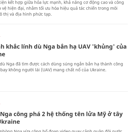
iện kết hợp giữa hỏa lực mạnh, khả năng cơ động cao và công
 vệ hiện đại, nhằm tối ưu hóa hiệu quả tác chiến trong môi
 thị và địa hình phức tạp.
Ự
h khắc lính dù Nga bắn hạ UAV 'khủng' của
ne
 dù Nga đã tìm được cách dùng súng ngắn bắn hạ thành công
bay không người lái (UAV) mang chất nổ của Ukraine.
Ự
 Nga công phá 2 hệ thống tên lửa Mỹ ở tây
kraine
phòng Nga vừa công bố đoạn video quay cảnh quân đội nước