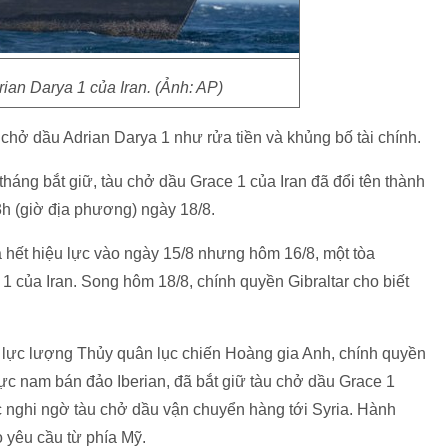
ian Darya 1 của Iran. (Ảnh: AP)
chở dầu Adrian Darya 1 như rửa tiền và khủng bố tài chính.
tháng bắt giữ, tàu chở dầu Grace 1 của Iran đã đổi tên thành
23h (giờ địa phương) ngày 18/8.
a hết hiệu lực vào ngày 15/8 nhưng hôm 16/8, một tòa
1 của Iran. Song hôm 18/8, chính quyền Gibraltar cho biết
a lực lượng Thủy quân lục chiến Hoàng gia Anh, chính quyền
cực nam bán đảo Iberian, đã bắt giữ tàu chở dầu Grace 1
ớc nghi ngờ tàu chở dầu vận chuyển hàng tới Syria. Hành
o yêu cầu từ phía Mỹ.