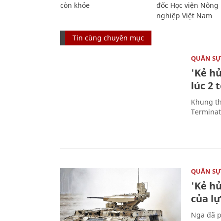
còn khỏe
đốc Học viện Nông
nghiệp Việt Nam
Tin cùng chuyên mục
QUÂN S
'Kẻ h
lúc 2 
Khung th
Terminato
QUÂN S
'Kẻ h
của l
Nga đã p