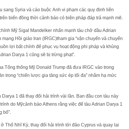
u sang Syria và cáo buộc Anh vi phạm các quy định liên
o trên biển đồng thời cảnh báo có biện pháp đáp trả mạnh mẽ.
 chính Mỹ Sigal Mandelker nhấn mạnh tàu chở dầu Adrian
h mạng Hồi giáo Iran (IRGC)tham gia “vận chuyển và chuyển
uồn lợi bất chính để phục vụ hoạt động phi pháp và khủng
Adrian Darya 1 cũng sẽ bị trừng phạt”.
 của Tổng thống Mỹ Donald Trump đã đưa IRGC vào trong
n trong “chiến lược gia tăng sức ép tối đa” nhằm hạ mức
n Darya 1 đã thay đổi hải trình vài lần. Ban đầu con tàu này
i trình do Mỹcảnh báo Athens rằng việc để tàu Adrian Darya 1
g bố”.
 ở Thổ Nhĩ Kỳ, thay đổi hải trình tới đảo Cyprus và quay lại