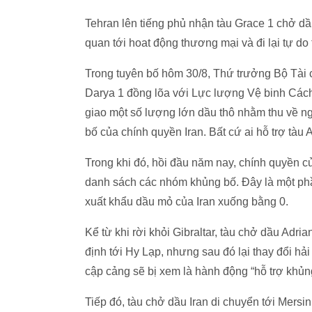
Tehran lên tiếng phủ nhận tàu Grace 1 chở dầ
quan tới hoat động thương mại và đi lại tự d
Trong tuyên bố hôm 30/8, Thứ trưởng Bộ Tài
Darya 1 đồng lõa với Lực lượng Vệ binh Các
giao một số lượng lớn dầu thô nhằm thu về ng
bố của chính quyền Iran. Bất cứ ai hỗ trợ tàu 
Trong khi đó, hồi đầu năm nay, chính quyền
danh sách các nhóm khủng bố. Đây là một phầ
xuất khẩu dầu mỏ của Iran xuống bằng 0.
Kể từ khi rời khỏi Gibraltar, tàu chở dầu Adria
định tới Hy Lạp, nhưng sau đó lại thay đổi hả
cập cảng sẽ bị xem là hành động “hỗ trợ khủn
Tiếp đó, tàu chở dầu Iran di chuyển tới Mersin