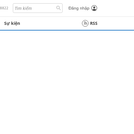
18822
Đăng nhập
Sự kiện
RSS