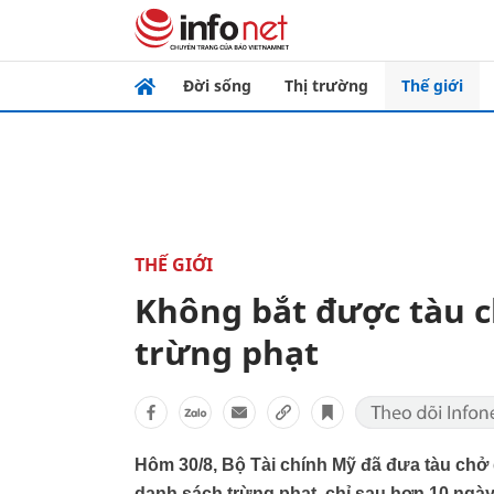
Đời sống
Thị trường
Thế giới
THẾ GIỚI
Không bắt được tàu c
trừng phạt
Hôm 30/8, Bộ Tài chính Mỹ đã đưa tàu chở
danh sách trừng phạt, chỉ sau hơn 10 ngày 