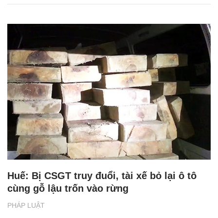
Huế: Bị CSGT truy đuổi, tài xế bỏ lại ô tô
cùng gỗ lậu trốn vào rừng
PHÁP LUẬT