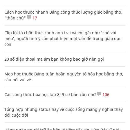
Cách học thuộc nhanh Bảng công thức lượng giác bằng thơ,
"thần chú"
17
Clip lột tả chân thực cảnh anh trai và em gái như 'chó với
mèo', người tinh ý còn phát hiện một vấn đề trong giáo dục
con
20 số điện thoại ma ám bạn không bao giờ nên gọi
Mẹo học thuộc Bảng tuần hoàn nguyên tố hóa học bằng thơ,
câu nói vui vẻ
Các công thức hóa học lớp 8, 9 cơ bản cần nhớ
106
Tổng hợp những status hay về cuộc sống mang ý nghĩa thay
đổi cuộc đời
Hàng ngàn người Mỹ ân hận vì tiêm vắc xin HPV: Bác sĩ nói