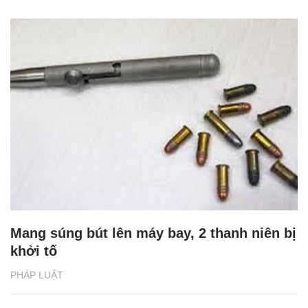
Mang súng bút lên máy bay, 2 thanh niên bị
khởi tố
PHÁP LUẬT