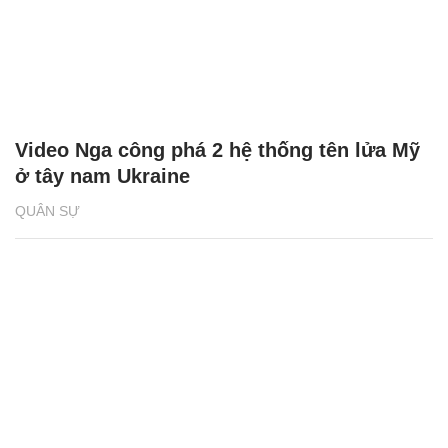
Video Nga công phá 2 hệ thống tên lửa Mỹ
ở tây nam Ukraine
QUÂN SỰ