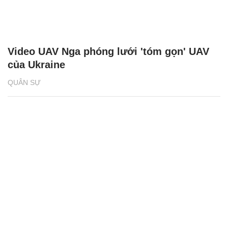
Video UAV Nga phóng lưới 'tóm gọn' UAV
của Ukraine
QUÂN SỰ