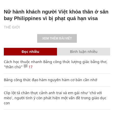
Nữ hành khách người Việt khỏa thân ở sân
bay Philippines vì bị phạt quá hạn visa
THẾ GIỚI
XEM THÊM BÀI VIẾT
Đọc nhiều
Bình luận nhiều
Cách học thuộc nhanh Bảng công thức lượng giác bằng thơ,
"thần chú"
17
Bảng công thức đạo hàm nguyên hàm cơ bản cần nhớ
Clip lột tả chân thực cảnh anh trai và em gái như 'chó với
mèo', người tinh ý còn phát hiện một vấn đề trong giáo dục
con