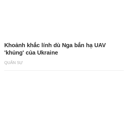
Khoảnh khắc lính dù Nga bắn hạ UAV
'khủng' của Ukraine
QUÂN SỰ