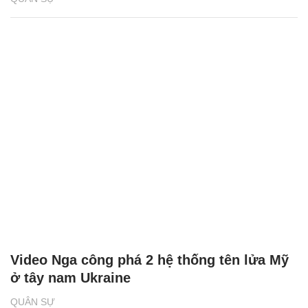
Video Nga công phá 2 hệ thống tên lửa Mỹ
ở tây nam Ukraine
QUÂN SỰ