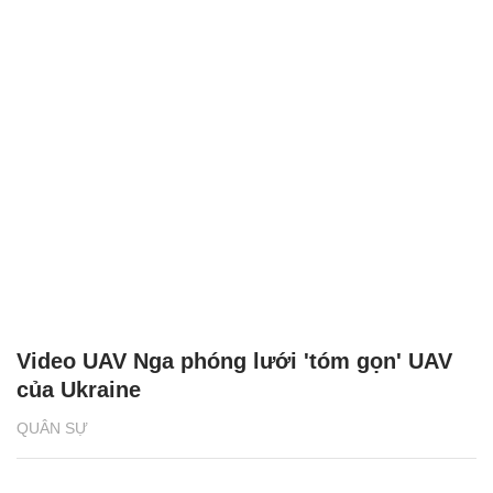
Video UAV Nga phóng lưới 'tóm gọn' UAV
của Ukraine
QUÂN SỰ