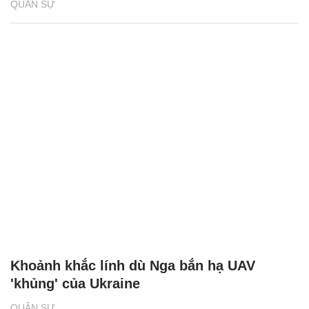
QUÂN SỰ
Khoảnh khắc lính dù Nga bắn hạ UAV
'khủng' của Ukraine
QUÂN SỰ