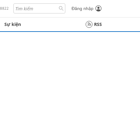
18822
Đăng nhập
Sự kiện
RSS