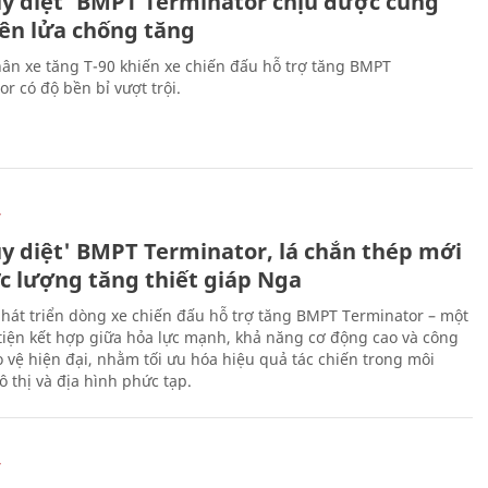
ủy diệt' BMPT Terminator chịu được cùng
tên lửa chống tăng
ân xe tăng T-90 khiến xe chiến đấu hỗ trợ tăng BMPT
r có độ bền bỉ vượt trội.
Ự
ủy diệt' BMPT Terminator, lá chắn thép mới
ực lượng tăng thiết giáp Nga
hát triển dòng xe chiến đấu hỗ trợ tăng BMPT Terminator – một
iện kết hợp giữa hỏa lực mạnh, khả năng cơ động cao và công
 vệ hiện đại, nhằm tối ưu hóa hiệu quả tác chiến trong môi
 thị và địa hình phức tạp.
Ự