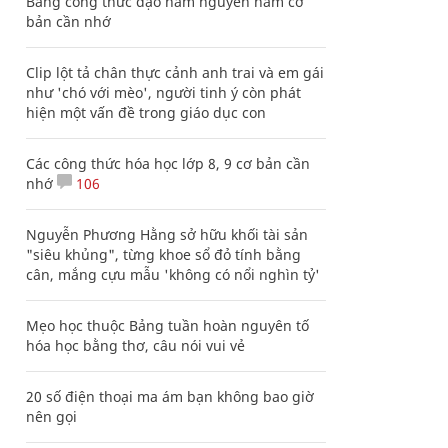
Bảng công thức đạo hàm nguyên hàm cơ
bản cần nhớ
Clip lột tả chân thực cảnh anh trai và em gái
như 'chó với mèo', người tinh ý còn phát
hiện một vấn đề trong giáo dục con
Các công thức hóa học lớp 8, 9 cơ bản cần
nhớ
106
Nguyễn Phương Hằng sở hữu khối tài sản
"siêu khủng", từng khoe sổ đỏ tính bằng
cân, mắng cựu mẫu 'không có nổi nghìn tỷ'
Mẹo học thuộc Bảng tuần hoàn nguyên tố
hóa học bằng thơ, câu nói vui vẻ
20 số điện thoại ma ám bạn không bao giờ
nên gọi