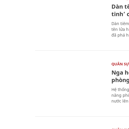
Dàn t
tinh’ 
Dàn tiêm
tên lửa 
đã phá h
QUÂN S
Nga h
phòng
Hệ thống
năng phò
nước lên 