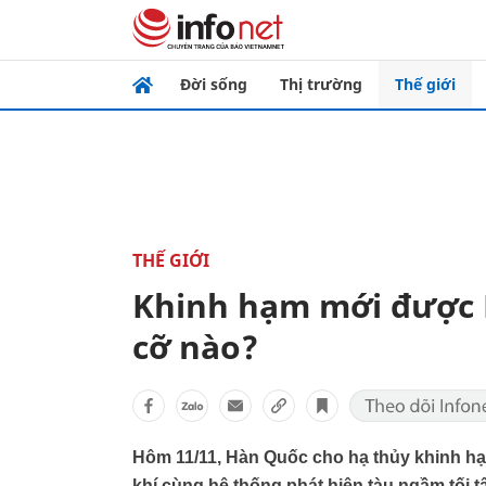
Đời sống
Thị trường
Thế giới
THẾ GIỚI
Khinh hạm mới được 
cỡ nào?
Hôm 11/11, Hàn Quốc cho hạ thủy khinh hạ
khí cùng hệ thống phát hiện tàu ngầm tối tân