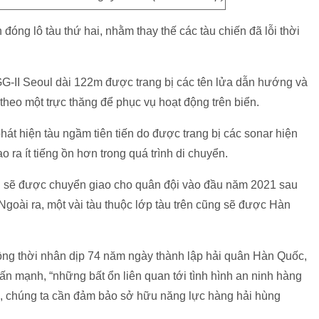
óng lô tàu thứ hai, nhằm thay thế các tàu chiến đã lỗi thời
G-II Seoul dài 122m được trang bị các tên lửa dẫn hướng và
 theo một trực thăng để phục vụ hoạt động trên biển.
át hiện tàu ngầm tiên tiến do được trang bị các sonar hiện
o ra ít tiếng ồn hơn trong quá trình di chuyển.
l sẽ được chuyển giao cho quân đội vào đầu năm 2021 sau
Ngoài ra, một vài tàu thuộc lớp tàu trên cũng sẽ được Hàn
đồng thời nhân dịp 74 năm ngày thành lập hải quân Hàn Quốc,
mạnh, “những bất ổn liên quan tới tình hình an ninh hàng
 đó, chúng ta cần đảm bảo sở hữu năng lực hàng hải hùng