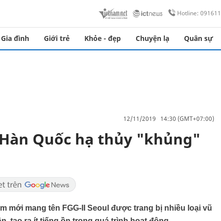
Hotline: 09161
Gia đình
Giới trẻ
Khỏe - đẹp
Chuyện lạ
Quân sự
12/11/2019 14:30 (GMT+07:00)
Hàn Quốc hạ thủy "khủng"
m mới mang tên FGG-II Seoul được trang bị nhiều loại vũ
, tạo ra ít tiếng ồn trong quá trình hoạt động.