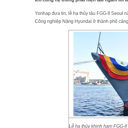
Yonhap đưa tin, lễ hạ thủy tàu FGG-II Seoul n
Công nghiệp Nặng Hyundai ở thành phố cảng
Lễ hạ thủy khinh hạm FGG-II 