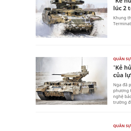
'Kẻ h
lúc 2 
Khung th
Terminato
QUÂN S
'Kẻ h
của l
Nga đã p
phương t
nghệ bảo
trường đô
QUÂN S