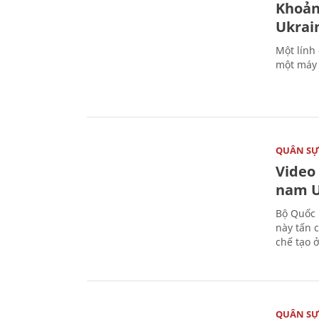
Khoản
Ukrai
Một lính
một máy 
QUÂN S
Video
nam U
Bộ Quốc 
này tấn 
chế tạo 
QUÂN S