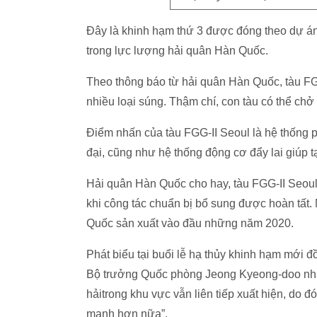
Đây là khinh hạm thứ 3 được đóng theo dự án đ
trong lực lượng hải quân Hàn Quốc.
Theo thông báo từ hải quân Hàn Quốc, tàu FG
nhiều loại súng. Thậm chí, con tàu có thể chở
Điểm nhấn của tàu FGG-II Seoul là hệ thống ph
đại, cũng như hệ thống động cơ đẩy lai giúp tạ
Hải quân Hàn Quốc cho hay, tàu FGG-II Seou
khi công tác chuẩn bị bổ sung được hoàn tất. 
Quốc sản xuất vào đầu những năm 2020.
Phát biểu tại buổi lễ hạ thủy khinh hạm mới 
Bộ trưởng Quốc phòng Jeong Kyeong-doo nhấn 
hảitrong khu vực vẫn liên tiếp xuất hiện, do
mạnh hơn nữa”.