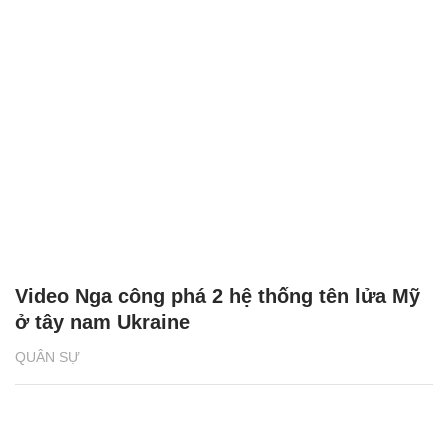
Video Nga công phá 2 hệ thống tên lửa Mỹ
ở tây nam Ukraine
QUÂN SỰ