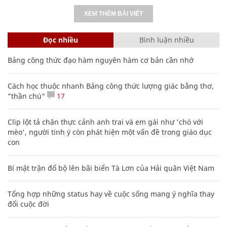
XEM THÊM BÀI VIẾT
Đọc nhiều
Bình luận nhiều
Bảng công thức đạo hàm nguyên hàm cơ bản cần nhớ
Cách học thuộc nhanh Bảng công thức lượng giác bằng thơ,
"thần chú"
17
Clip lột tả chân thực cảnh anh trai và em gái như 'chó với
mèo', người tinh ý còn phát hiện một vấn đề trong giáo dục
con
Bí mật trận đổ bộ lên bãi biển Tà Lơn của Hải quân Việt Nam
Tổng hợp những status hay về cuộc sống mang ý nghĩa thay
đổi cuộc đời