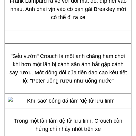
Frank Lampard ra về với đôi mắt đỏ, díp hết vào
nhau. Anh phải vịn vào cô bạn gái Breakley mới
có thể đi ra xe
"Sếu vườn" Crouch là một anh chàng ham chơi
khi hơn một lần bị cánh săn ảnh bắt gặp cảnh
say rượu. Một đồng đội của tiền đạo cao kều tiết
lộ: "Peter uống rượu như uống nước"
Trong một lần làm đệ tử lưu linh, Crouch còn
hứng chí nhảy nhót trên xe