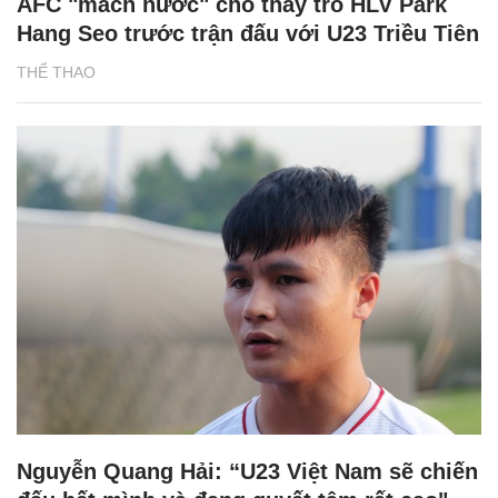
AFC "mách nước" cho thầy trò HLV Park
Hang Seo trước trận đấu với U23 Triều Tiên
THỂ THAO
Nguyễn Quang Hải: “U23 Việt Nam sẽ chiến