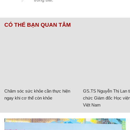
CÓ THỂ BẠN QUAN TÂM
Chăm sóc sức khỏe cần thực hiện
GS.TS Nguyễn Thị Lan ti
ngay khi cơ thể còn khỏe
chức Giám đốc Học viện
Việt Nam