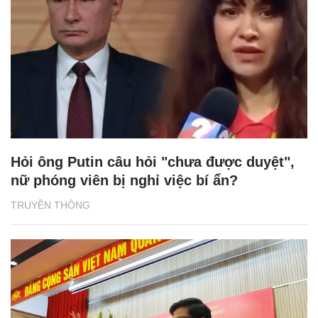
Hỏi ông Putin câu hỏi "chưa được duyệt",
nữ phóng viên bị nghỉ việc bí ẩn?
TRUYỀN THÔNG