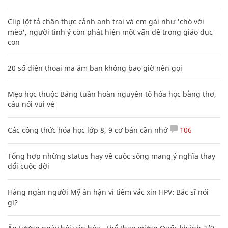
Clip lột tả chân thực cảnh anh trai và em gái như 'chó với
mèo', người tinh ý còn phát hiện một vấn đề trong giáo dục
con
20 số điện thoại ma ám bạn không bao giờ nên gọi
Mẹo học thuộc Bảng tuần hoàn nguyên tố hóa học bằng thơ,
câu nói vui vẻ
Các công thức hóa học lớp 8, 9 cơ bản cần nhớ
106
Tổng hợp những status hay về cuộc sống mang ý nghĩa thay
đổi cuộc đời
Hàng ngàn người Mỹ ân hận vì tiêm vắc xin HPV: Bác sĩ nói
gì?