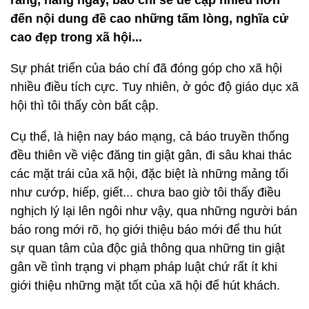
rằng, hàng ngày, báo chí sẽ đề cập nhiều hơn
đến nội dung đề cao những tấm lòng, nghĩa cử
cao đẹp trong xã hội...
Sự phát triển của báo chí đã đóng góp cho xã hội
nhiều điều tích cực. Tuy nhiên, ở góc độ giáo dục xã
hội thì tôi thấy còn bất cập.
Cụ thể, là hiện nay báo mạng, cả báo truyền thống
đều thiên về việc đăng tin giật gân, đi sâu khai thác
các mặt trái của xã hội, đặc biệt là những mảng tối
như cướp, hiếp, giết... chưa bao giờ tôi thấy điều
nghịch lý lại lên ngôi như vậy, qua những người bán
báo rong mới rõ, họ giới thiệu báo mới để thu hút
sự quan tâm của độc giả thông qua những tin giật
gân về tình trạng vi phạm pháp luật chứ rất ít khi
giới thiệu những mặt tốt của xã hội để hút khách.