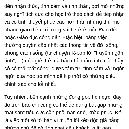
đến nhận thức, tình cảm và tinh thần, gợi mở những
suy nghĩ tích cực cho học trò theo cách dễ tiếp nhận
và có tính thuyết phục cao hơn hẳn những thứ mô
phạm, giáo điều có trong sách vở ở môn Đạo đức
hoặc Giáo dục công dân. Đặc biệt, bằng việc
thường xuyên cập nhật các thông tin về đời sống,
phong cách sống (từ chuyện K-pop tới "truyện ngôn
tình", ...) của giới trẻ mà báo chí phản ánh, các thầy
cô có thể "bắt sóng" được tâm tư, tình cảm và "ngôn
ngữ" của học trò mình để kịp thời có những điều
chỉnh sao cho tốt nhất.
Tuy nhiên, bên cạnh những đóng góp tích cực, đây
đó trên báo chí cũng có thể dễ dàng bắt gặp những
"hạt sạn" tiêu cực cần phải hạn chế, khắc phục. Đó
là việc một số tờ báo vì muốn lôi kéo độc giả bằng
những chủ đề có tính chất câu khách, giật gân