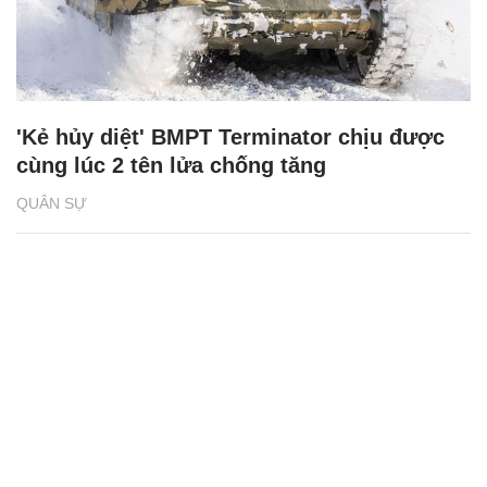
'Kẻ hủy diệt' BMPT Terminator chịu được
cùng lúc 2 tên lửa chống tăng
QUÂN SỰ