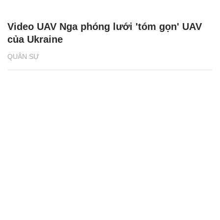
Video UAV Nga phóng lưới 'tóm gọn' UAV
của Ukraine
QUÂN SỰ