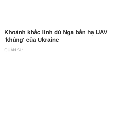
Khoảnh khắc lính dù Nga bắn hạ UAV
'khủng' của Ukraine
QUÂN SỰ