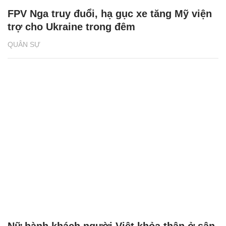
FPV Nga truy đuổi, hạ gục xe tăng Mỹ viện
trợ cho Ukraine trong đêm
QUÂN SỰ
Nữ hành khách người Việt khỏa thân ở sân