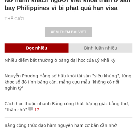
bay Philippines vì bị phạt quá hạn visa
THẾ GIỚI
XEM THÊM BÀI VIẾT
Đọc nhiều
Bình luận nhiều
Nhiều điểm bất thường ở bằng đại học của Lý Nhã Kỳ
Nguyễn Phương Hằng sở hữu khối tài sản "siêu khủng", từng
khoe sổ đỏ tính bằng cân, mắng cựu mẫu 'không có nổi
nghìn tỷ'
Cách học thuộc nhanh Bảng công thức lượng giác bằng thơ,
"thần chú"
17
Bảng công thức đạo hàm nguyên hàm cơ bản cần nhớ