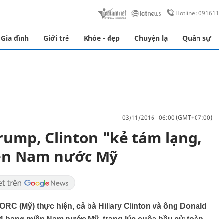
Hotline: 09161
Gia đình
Giới trẻ
Khỏe - đẹp
Chuyện lạ
Quân sự
03/11/2016 06:00 (GMT+07:00)
rump, Clinton "kẻ tám lạng,
iền Nam nước Mỹ
ORC (Mỹ) thực hiện, cả bà Hillary Clinton và ông Donald
ở 4 bang miền Nam nước Mỹ, trong lúc cuộc bầu cử toàn