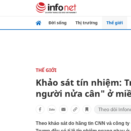
Đời sống
Thị trường
Thế giới
THẾ GIỚI
Khảo sát tín nhiệm: T
người nửa cân" ở m
Theo khảo sát do hãng tin CNN và công ty 
Trump đều có tỉ lệ tín nhiệm ngang nhau 