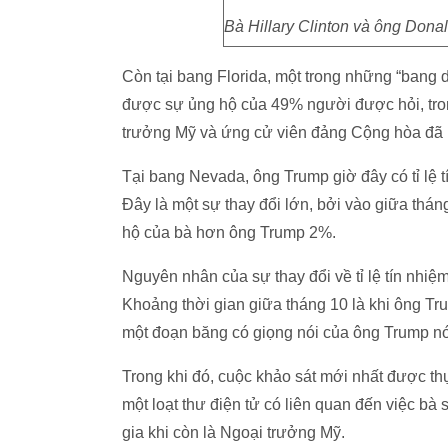
Bà Hillary Clinton và ông Donal
Còn tại bang Florida, một trong những “bang 
được sự ủng hộ của 49% người được hỏi, tr
trưởng Mỹ và ứng cử viên đảng Cộng hòa đã b
Tại bang Nevada, ông Trump giờ đây có tỉ lệ t
Đây là một sự thay đổi lớn, bởi vào giữa thán
hộ của bà hơn ông Trump 2%.
Nguyên nhân của sự thay đổi về tỉ lệ tín nhiệ
Khoảng thời gian giữa tháng 10 là khi ông Trum
một đoạn băng có giọng nói của ông Trump nói
Trong khi đó, cuộc khảo sát mới nhất được thự
một loạt thư điện tử có liên quan đến việc bà
gia khi còn là Ngoại trưởng Mỹ.