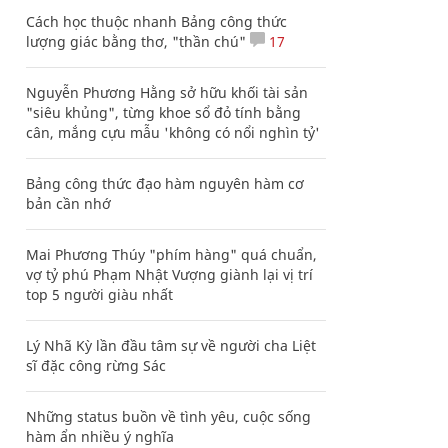
Cách học thuộc nhanh Bảng công thức
lượng giác bằng thơ, "thần chú"
17
Nguyễn Phương Hằng sở hữu khối tài sản
"siêu khủng", từng khoe sổ đỏ tính bằng
cân, mắng cựu mẫu 'không có nổi nghìn tỷ'
Bảng công thức đạo hàm nguyên hàm cơ
bản cần nhớ
Mai Phương Thúy "phím hàng" quá chuẩn,
vợ tỷ phú Phạm Nhật Vượng giành lại vị trí
top 5 người giàu nhất
Lý Nhã Kỳ lần đầu tâm sự về người cha Liệt
sĩ đặc công rừng Sác
Những status buồn về tình yêu, cuộc sống
hàm ẩn nhiều ý nghĩa