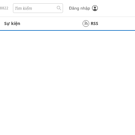
18822
Đăng nhập
Sự kiện
RSS