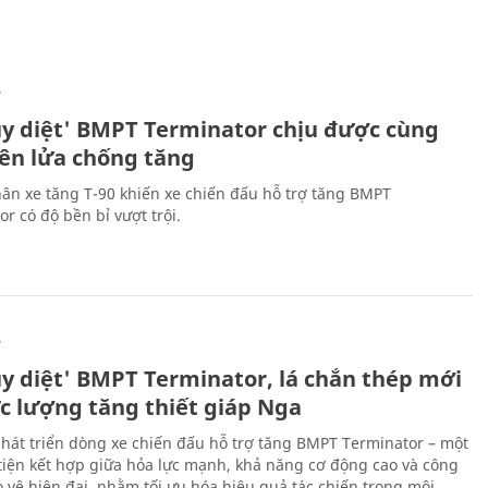
Ự
ủy diệt' BMPT Terminator chịu được cùng
tên lửa chống tăng
ân xe tăng T-90 khiến xe chiến đấu hỗ trợ tăng BMPT
r có độ bền bỉ vượt trội.
Ự
ủy diệt' BMPT Terminator, lá chắn thép mới
ực lượng tăng thiết giáp Nga
hát triển dòng xe chiến đấu hỗ trợ tăng BMPT Terminator – một
iện kết hợp giữa hỏa lực mạnh, khả năng cơ động cao và công
 vệ hiện đại, nhằm tối ưu hóa hiệu quả tác chiến trong môi