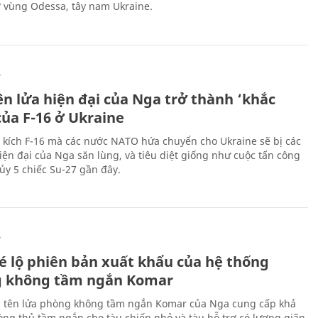
ở vùng Odessa, tây nam Ukraine.
Ự
ên lửa hiện đại của Nga trở thành ‘khắc
của F-16 ở Ukraine
 kích F-16 mà các nước NATO hứa chuyển cho Ukraine sẽ bị các
hiện đại của Nga săn lùng, và tiêu diệt giống như cuộc tấn công
ủy 5 chiếc Su-27 gần đây.
Ự
é lộ phiên bản xuất khẩu của hệ thống
 không tầm ngắn Komar
 tên lửa phòng không tầm ngắn Komar của Nga cung cấp khả
ng thủ tầm ngắn cho tàu chiến nhỏ và tàu hỗ trợ có lượng giãn