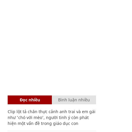
Đọc nhiều
Bình luận nhiều
Clip lột tả chân thực cảnh anh trai và em gái
như 'chó với mèo', người tinh ý còn phát
hiện một vấn đề trong giáo dục con