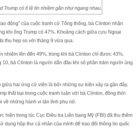
d Trump có tỉ lệ tín nhiệm gần như ngang nhau.
dao động” của cuộc tranh cử Tổng thống, bà Clinton nhận
ong khi ông Trump có 47%. Khoảng cách giữa cựu Ngoại
ị thu hẹp so với tháng 9 vừa qua.
ín nhiệm lên đến 49%, trong khi bà Clinton chỉ được 43%.
g 10, bà Clinton là người dẫn đầu khi số phần trăm người ủng
m giữa hai ứng cử viên là bởi những sự kiện xảy ra gần đây.
p thất bại trong cuộc tranh luận với bà Clinton, đồng thời
 về những hành vi tán tỉnh phụ nữ.
c hiện trong lúc Cục Điều tra Liên bang Mỹ (FBI) đã thu thêm
 sử dụng hộp thư cá nhân của mình để trao đổi thông tin quốc