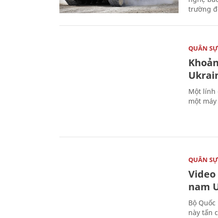
trường đô
QUÂN S
Khoản
Ukrai
Một lính
một máy 
QUÂN S
Video
nam U
Bộ Quốc 
này tấn 