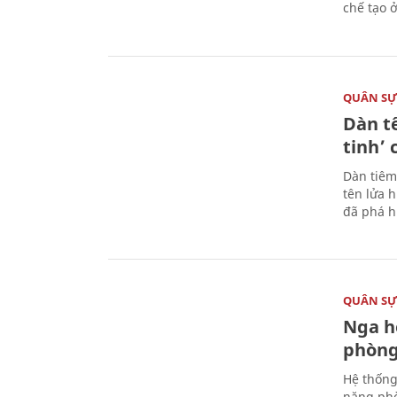
chế tạo 
QUÂN S
Dàn t
tinh’ 
Dàn tiêm
tên lửa 
đã phá h
QUÂN S
Nga h
phòng
Hệ thống
năng phò