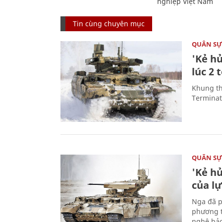
nghiệp Việt Nam
Tin cùng chuyên mục
QUÂN S
'Kẻ h
lúc 2 
Khung th
Terminato
QUÂN S
'Kẻ h
của l
Nga đã p
phương t
nghệ bảo