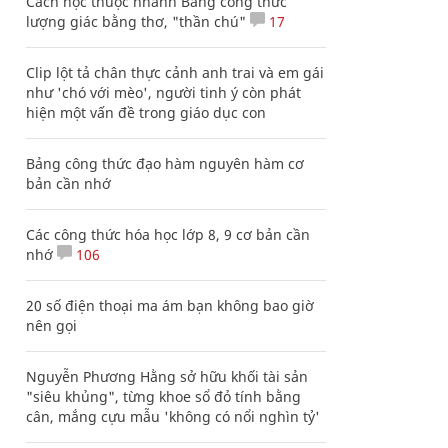
Cách học thuộc nhanh Bảng công thức
lượng giác bằng thơ, "thần chú"
17
Clip lột tả chân thực cảnh anh trai và em gái
như 'chó với mèo', người tinh ý còn phát
hiện một vấn đề trong giáo dục con
Bảng công thức đạo hàm nguyên hàm cơ
bản cần nhớ
Các công thức hóa học lớp 8, 9 cơ bản cần
nhớ
106
20 số điện thoại ma ám bạn không bao giờ
nên gọi
Nguyễn Phương Hằng sở hữu khối tài sản
"siêu khủng", từng khoe sổ đỏ tính bằng
cân, mắng cựu mẫu 'không có nổi nghìn tỷ'