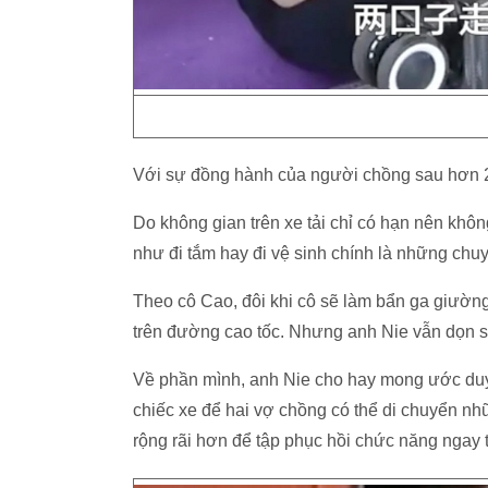
Với sự đồng hành của người chồng sau hơn 2 
Do không gian trên xe tải chỉ có hạn nên kh
như đi tắm hay đi vệ sinh chính là những ch
Theo cô Cao, đôi khi cô sẽ làm bẩn ga giường
trên đường cao tốc. Nhưng anh Nie vẫn dọn 
Về phần mình, anh Nie cho hay mong ước duy 
chiếc xe để hai vợ chồng có thể di chuyển 
rộng rãi hơn để tập phục hồi chức năng ngay t