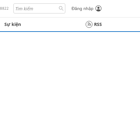
18822
Đăng nhập
Sự kiện
RSS