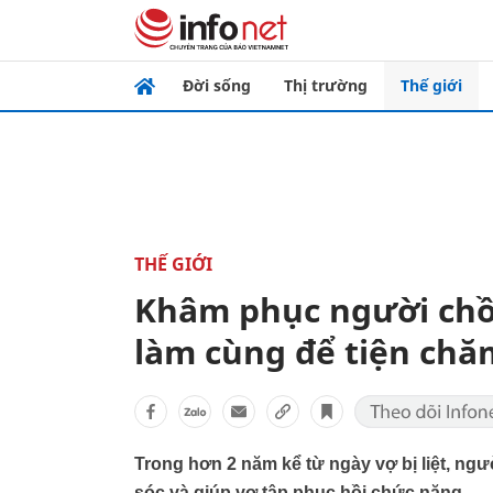
Đời sống
Thị trường
Thế giới
THẾ GIỚI
Khâm phục người chồng
làm cùng để tiện chă
Trong hơn 2 năm kể từ ngày vợ bị liệt, ngư
sóc và giúp vợ tập phục hồi chức năng.