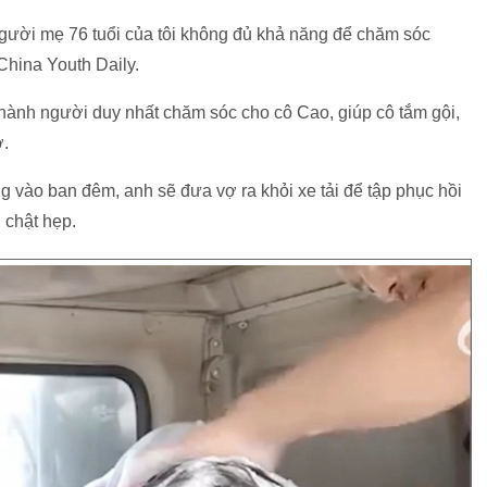
gười mẹ 76 tuổi của tôi không đủ khả năng để chăm sóc
 China Youth Daily.
thành người duy nhất chăm sóc cho cô Cao, giúp cô tắm gội,
ợ.
 vào ban đêm, anh sẽ đưa vợ ra khỏi xe tải để tập phục hồi
 chật hẹp.