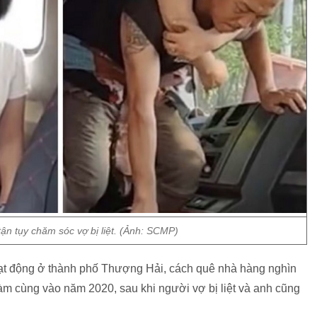
 tận tụy chăm sóc vợ bị liệt. (Ảnh: SCMP)
 hoạt động ở thành phố Thượng Hải, cách quê nhà hàng nghìn
àm cùng vào năm 2020, sau khi người vợ bị liệt và anh cũng