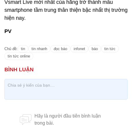
Vsmart Live mới nhất của hãng trở thành mẫu
smartphone tầm trung thân thiện bậc nhất thị trường
hiện nay.
PV
Chủ đề:
tin
tin nhanh
đọc báo
infonet
báo
tin tức
tin tức online