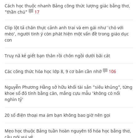
Cách học thuộc nhanh Bảng công thức lượng giác bằng thơ,
"thần chú"
17
Clip lột tả chân thực cảnh anh trai và em gái như 'chó với
mèo', người tinh ý còn phát hiện một vấn đề trong giáo dục
con
Truy nã kẻ giết bạn thân rồi chôn ngồi dưới bãi cát
Các công thức hóa học lớp 8, 9 cơ bản cần nhớ
106
Nguyễn Phương Hằng sở hữu khối tài sản "siêu khủng", từng
khoe sổ đỏ tính bằng cân, mắng cựu mẫu 'không có nổi
nghìn tỷ'
20 số điện thoại ma ám bạn không bao giờ nên gọi
Mẹo học thuộc Bảng tuần hoàn nguyên tố hóa học bằng thơ,
câu nói vui vẻ