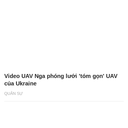
Video UAV Nga phóng lưới 'tóm gọn' UAV
của Ukraine
QUÂN SỰ