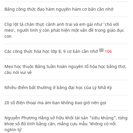
Bảng công thức đạo hàm nguyên hàm cơ bản cần nhớ
Clip lột tả chân thực cảnh anh trai và em gái như 'chó với
mèo', người tinh ý còn phát hiện một vấn đề trong giáo dục
con
Các công thức hóa học lớp 8, 9 cơ bản cần nhớ
106
Mẹo học thuộc Bảng tuần hoàn nguyên tố hóa học bằng thơ,
câu nói vui vẻ
Nhiều điểm bất thường ở bằng đại học của Lý Nhã Kỳ
20 số điện thoại ma ám bạn không bao giờ nên gọi
Nguyễn Phương Hằng sở hữu khối tài sản "siêu khủng", từng
khoe sổ đỏ tính bằng cân, mắng cựu mẫu 'không có nổi
nghìn tỷ'