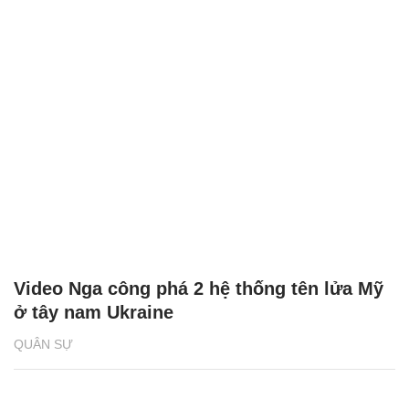
Video Nga công phá 2 hệ thống tên lửa Mỹ
ở tây nam Ukraine
QUÂN SỰ