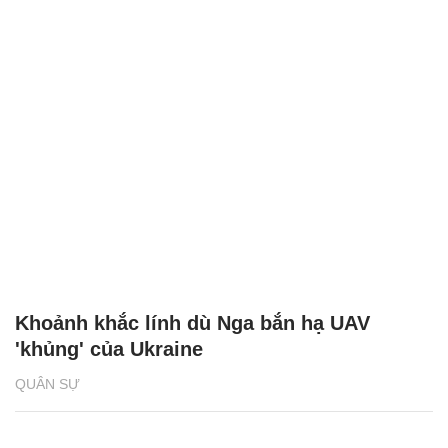
Khoảnh khắc lính dù Nga bắn hạ UAV
'khủng' của Ukraine
QUÂN SỰ