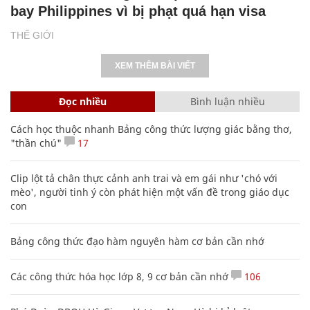
bay Philippines vì bị phạt quá hạn visa
THẾ GIỚI
XEM THÊM BÀI VIẾT
Đọc nhiều
Bình luận nhiều
Cách học thuộc nhanh Bảng công thức lượng giác bằng thơ,
"thần chú"
17
Clip lột tả chân thực cảnh anh trai và em gái như 'chó với
mèo', người tinh ý còn phát hiện một vấn đề trong giáo dục
con
Bảng công thức đạo hàm nguyên hàm cơ bản cần nhớ
Các công thức hóa học lớp 8, 9 cơ bản cần nhớ
106