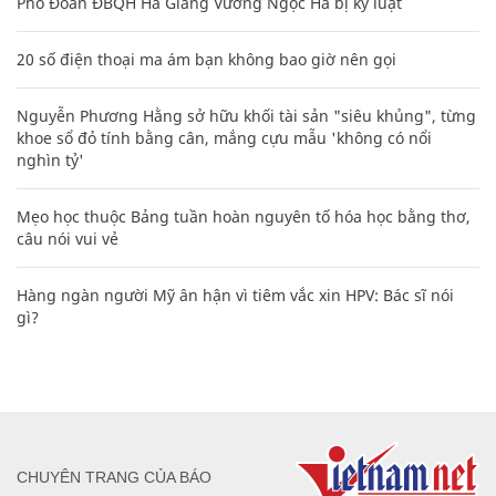
Phó Đoàn ĐBQH Hà Giang Vương Ngọc Hà bị kỷ luật
20 số điện thoại ma ám bạn không bao giờ nên gọi
Nguyễn Phương Hằng sở hữu khối tài sản "siêu khủng", từng
khoe sổ đỏ tính bằng cân, mắng cựu mẫu 'không có nổi
nghìn tỷ'
Mẹo học thuộc Bảng tuần hoàn nguyên tố hóa học bằng thơ,
câu nói vui vẻ
Hàng ngàn người Mỹ ân hận vì tiêm vắc xin HPV: Bác sĩ nói
gì?
CHUYÊN TRANG CỦA BÁO