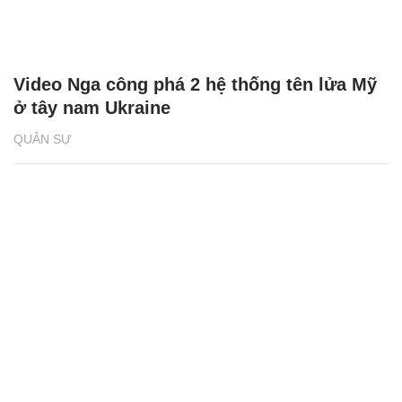
Video Nga công phá 2 hệ thống tên lửa Mỹ
ở tây nam Ukraine
QUÂN SỰ