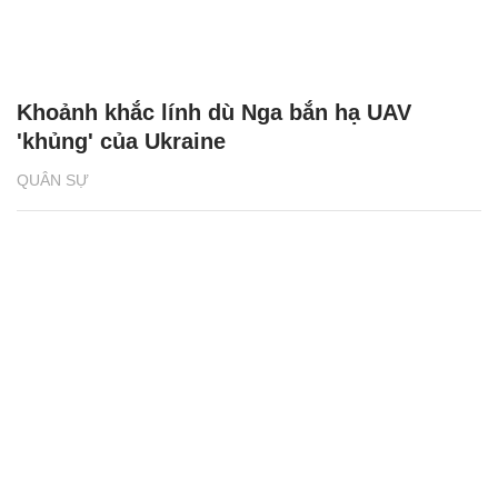
Khoảnh khắc lính dù Nga bắn hạ UAV
'khủng' của Ukraine
QUÂN SỰ