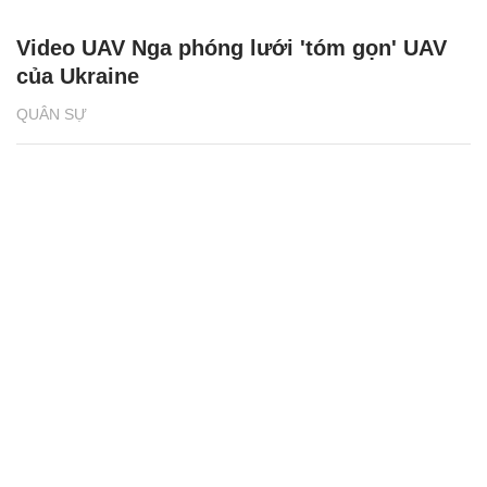
Video UAV Nga phóng lưới 'tóm gọn' UAV
của Ukraine
QUÂN SỰ