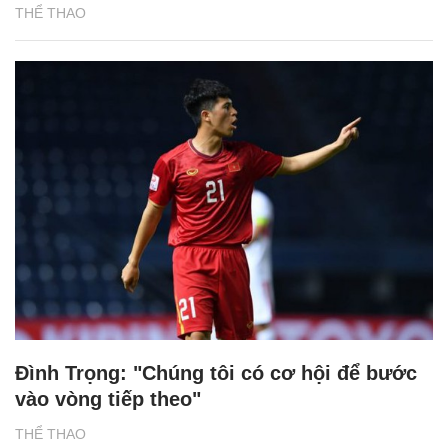
THỂ THAO
Đình Trọng: "Chúng tôi có cơ hội để bước
vào vòng tiếp theo"
THỂ THAO