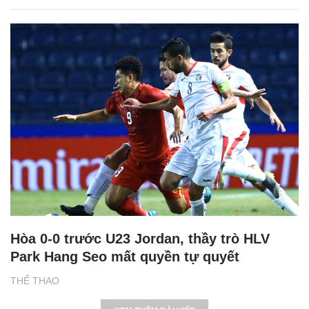
Hòa 0-0 trước U23 Jordan, thầy trò HLV
Park Hang Seo mất quyền tự quyết
THỂ THAO