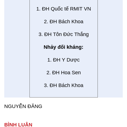
1. ĐH Quốc tế RMIT VN
2. ĐH Bách Khoa
3. ĐH Tôn Đức Thắng
Nhảy đối kháng:
1. ĐH Y Dược
2. ĐH Hoa Sen
3. ĐH Bách Khoa
NGUYỄN ĐĂNG