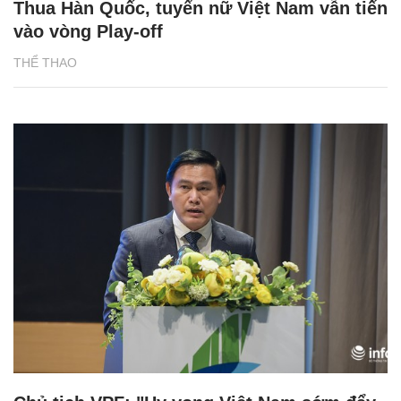
Thua Hàn Quốc, tuyển nữ Việt Nam vẫn tiến
vào vòng Play-off
THỂ THAO