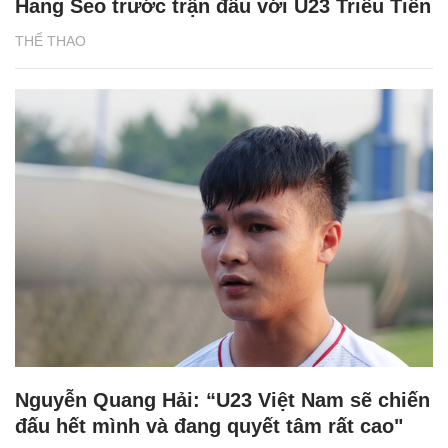
Hang Seo trước trận đấu với U23 Triều Tiên
THỂ THAO
Nguyễn Quang Hải: “U23 Việt Nam sẽ chiến
đấu hết mình và đang quyết tâm rất cao"