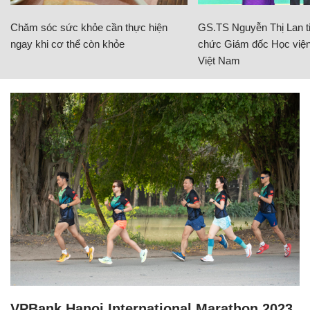
Chăm sóc sức khỏe cần thực hiện
GS.TS Nguyễn Thị Lan ti
ngay khi cơ thể còn khỏe
chức Giám đốc Học viện
Việt Nam
VPBank Hanoi International Marathon 2023