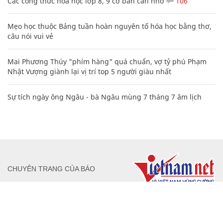
Các công thức hóa học lớp 8, 9 cơ bản cần nhớ
106
Mẹo học thuộc Bảng tuần hoàn nguyên tố hóa học bằng thơ,
câu nói vui vẻ
Mai Phương Thúy "phím hàng" quá chuẩn, vợ tỷ phú Phạm
Nhật Vượng giành lại vị trí top 5 người giàu nhất
Sự tích ngày ông Ngâu - bà Ngâu mùng 7 tháng 7 âm lịch
CHUYÊN TRANG CỦA BÁO
Tòa soạn: Tòa nhà Cục Tần Số, 115 Trần Duy Hưng Hà Nội
Giấy phép hoạt động báo chí: Số 09/GP-BTTTT, Bộ Thông tin và