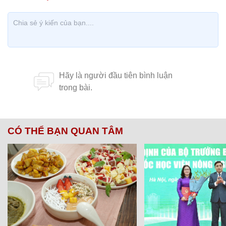
CÓ THỂ BẠN QUAN TÂM