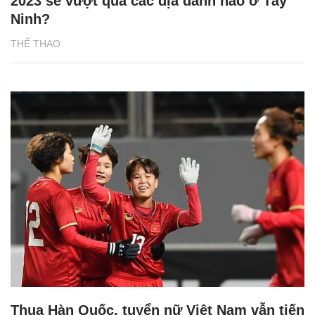
2023 sẽ vượt qua các địa danh nào ở Tây
Ninh?
THỂ THAO
Thua Hàn Quốc, tuyển nữ Việt Nam vẫn tiến