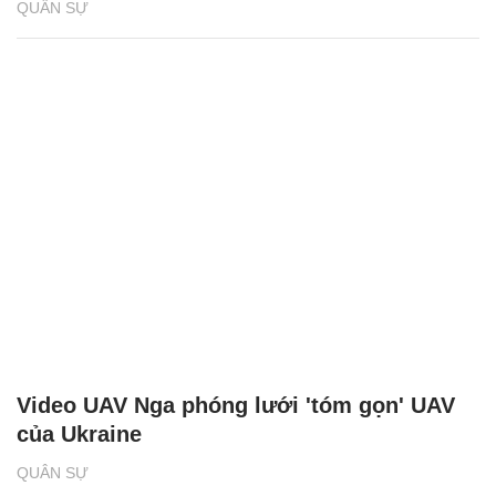
QUÂN SỰ
Video UAV Nga phóng lưới 'tóm gọn' UAV
của Ukraine
QUÂN SỰ