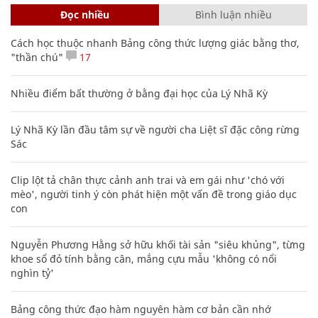
Đọc nhiều
Bình luận nhiều
Cách học thuộc nhanh Bảng công thức lượng giác bằng thơ,
"thần chú"
17
Nhiều điểm bất thường ở bằng đại học của Lý Nhã Kỳ
Lý Nhã Kỳ lần đầu tâm sự về người cha Liệt sĩ đặc công rừng
Sác
Clip lột tả chân thực cảnh anh trai và em gái như 'chó với
mèo', người tinh ý còn phát hiện một vấn đề trong giáo dục
con
Nguyễn Phương Hằng sở hữu khối tài sản "siêu khủng", từng
khoe sổ đỏ tính bằng cân, mắng cựu mẫu 'không có nổi
nghìn tỷ'
Bảng công thức đạo hàm nguyên hàm cơ bản cần nhớ