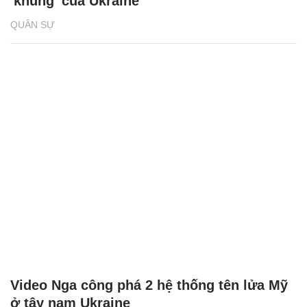
'khủng' của Ukraine
QUÂN SỰ
Video Nga công phá 2 hệ thống tên lửa Mỹ
ở tây nam Ukraine