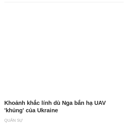
Khoảnh khắc lính dù Nga bắn hạ UAV
'khủng' của Ukraine
QUÂN SỰ