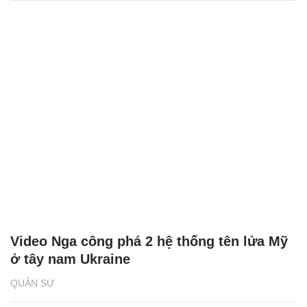
Video Nga công phá 2 hệ thống tên lửa Mỹ
ở tây nam Ukraine
QUÂN SỰ