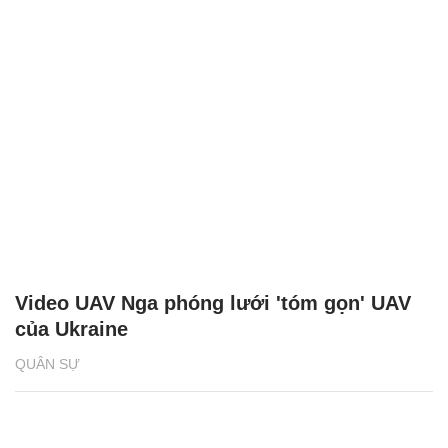
Video UAV Nga phóng lưới 'tóm gọn' UAV
của Ukraine
QUÂN SỰ