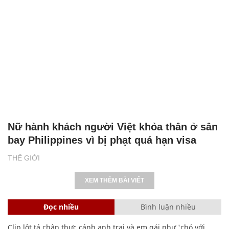
Nữ hành khách người Việt khỏa thân ở sân
bay Philippines vì bị phạt quá hạn visa
THẾ GIỚI
XEM THÊM BÀI VIẾT
Đọc nhiều
Bình luận nhiều
Clip lột tả chân thực cảnh anh trai và em gái như 'chó với