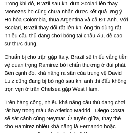
Trong khi đó, Brazil sau khi đưa Scolari lên thay
Menezes họ cũng chưa nhận được kết quả ưng ý.
Họ hòa Colombia, thua Argentina và cả ĐT Anh. Với
Scolari, Brazil thay đổi rất lớn khi ông tin dùng rất
nhiều cầu thủ đang chơi bóng tại châu Âu, đề cao
sự thực dụng.
Chuẩn bị cho trận gặp Italy, Brazil sẽ thiếu vắng tiền
vệ quan trọng Ramirez bởi chấn thương ở đùi phải.
Bên cạnh đó, khả năng ra sân của trung vệ David
Luiz cũng đang bị bỏ ngỏ sau khi anh thi đấu không
trọn vẹn ở trận Chelsea gặp West Ham.
Trên hàng công, nhiều khả năng cầu thủ đang chơi
rất hay trong màu áo Atletico Madrid - Diego Costa
sẽ sát cánh cùng Neymar. Ở tuyến giữa, thay thế
cho Ramirez nhiều khả năng là Fernando hoặc