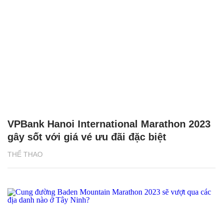
VPBank Hanoi International Marathon 2023
gây sốt với giá vé ưu đãi đặc biệt
THỂ THAO