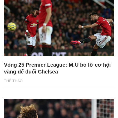
Vòng 25 Premier League: M.U bỏ lỡ cơ hội
vàng để đuổi Chelsea
THỂ THAO