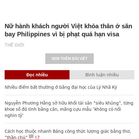
Nữ hành khách người Việt khỏa thân ở sân
bay Philippines vì bị phạt quá hạn visa
THẾ GIỚI
XEM THÊM BÀI VIẾT
Đọc nhiều
Bình luận nhiều
Nhiều điểm bất thường ở bằng đại học của Lý Nhã Kỳ
Nguyễn Phương Hằng sở hữu khối tài sản "siêu khủng", từng
khoe sổ đỏ tính bằng cân, mắng cựu mẫu 'không có nổi
nghìn tỷ'
Cách học thuộc nhanh Bảng công thức lượng giác bằng thơ,
"thần chú"
17