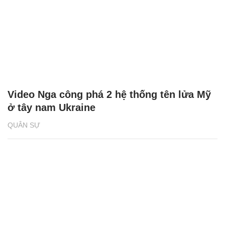
Video Nga công phá 2 hệ thống tên lửa Mỹ
ở tây nam Ukraine
QUÂN SỰ