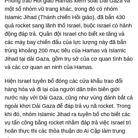
Phong trào Hồi giáo Hamas kiểm soát Dải Gaza và
một số nhóm vũ trang khác, trong đó có nhóm
Islamic Jihad (Thánh chiến Hồi giáo), đã bắn 430
quả rocket sang lãnh thổ Israel, buộc Israel có hành
động đáp trả. Quân đội Israel cho biết xe tăng và
các máy bay chiến đấu của lực lượng này đã bắn
trúng khoảng 200 mục tiêu của Hamas và Islamic
Jihad tại dải Gaza, gồm trụ sở của cơ quan tình báo
và các cơ quan an ninh của Hamas.
Hiện Israel tuyên bố đóng các cửa khẩu trao đổi
hàng hóa và đi lại của người dân trên biên giới
nước này với Dải Gaza, cũng như vùng đánh bắt cá
ngoài khơi Dải Gaza để đáp trả vụ nã rocket. Trong
khi đó, nhóm Islamic Jihad ra tuyên bố cho biết các
vụ tấn công bằng rocket nhằm đáp trả việc Israel trì
hoãn thực thi các thỏa thuận do Ai Cập làm trung