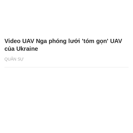
Video UAV Nga phóng lưới 'tóm gọn' UAV
của Ukraine
QUÂN SỰ