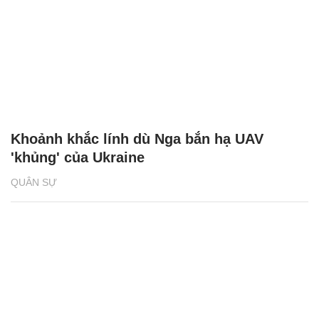
Khoảnh khắc lính dù Nga bắn hạ UAV
'khủng' của Ukraine
QUÂN SỰ