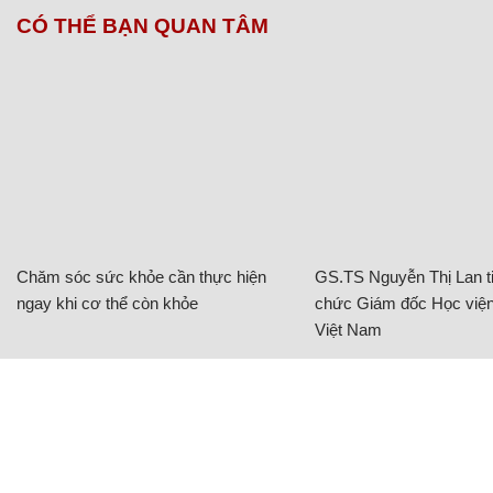
CÓ THỂ BẠN QUAN TÂM
Chăm sóc sức khỏe cần thực hiện
GS.TS Nguyễn Thị Lan ti
ngay khi cơ thể còn khỏe
chức Giám đốc Học viện
Việt Nam