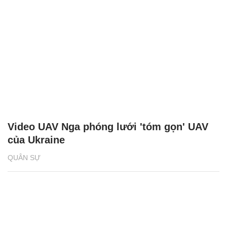
Video UAV Nga phóng lưới 'tóm gọn' UAV
của Ukraine
QUÂN SỰ