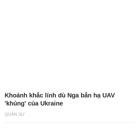
Khoảnh khắc lính dù Nga bắn hạ UAV
'khủng' của Ukraine
QUÂN SỰ