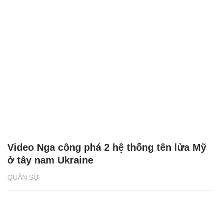
Video Nga công phá 2 hệ thống tên lửa Mỹ
ở tây nam Ukraine
QUÂN SỰ