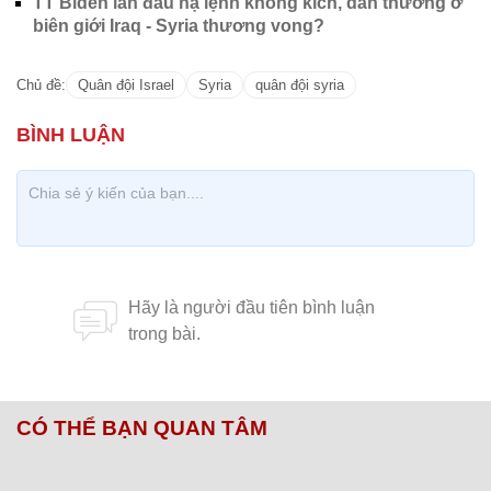
TT Biden lần đầu hạ lệnh không kích, dân thường ở
biên giới Iraq - Syria thương vong?
Chủ đề:
Quân đội Israel
Syria
quân đội syria
CÓ THỂ BẠN QUAN TÂM