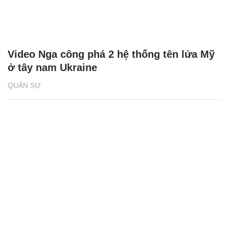
Video Nga công phá 2 hệ thống tên lửa Mỹ
ở tây nam Ukraine
QUÂN SỰ