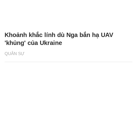
Khoảnh khắc lính dù Nga bắn hạ UAV
'khủng' của Ukraine
QUÂN SỰ