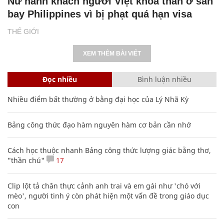
Nữ hành khách người Việt khỏa thân ở sân
bay Philippines vì bị phạt quá hạn visa
THẾ GIỚI
XEM THÊM BÀI VIẾT
Đọc nhiều
Bình luận nhiều
Nhiều điểm bất thường ở bằng đại học của Lý Nhã Kỳ
Bảng công thức đạo hàm nguyên hàm cơ bản cần nhớ
Cách học thuộc nhanh Bảng công thức lượng giác bằng thơ,
"thần chú"
17
Clip lột tả chân thực cảnh anh trai và em gái như 'chó với
mèo', người tinh ý còn phát hiện một vấn đề trong giáo dục
con