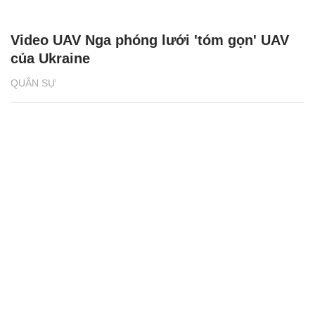
Video UAV Nga phóng lưới 'tóm gọn' UAV
của Ukraine
QUÂN SỰ