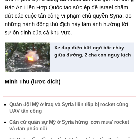
Bảo An Liên Hợp Quốc tạo sức ép để Israel chấm
dứt các cuộc tấn công vi phạm chủ quyền Syria, do
những hành động thù địch này làm ảnh hưởng tới
sự ổn định của cả khu vực.
Xe đạp điện bất ngờ bốc cháy
giữa đường, 2 cha con nguy kịch
Minh Thu (lược dịch)
Quân đội Mỹ ở Iraq và Syria liên tiếp bị rocket cùng
UAV tấn công
Căn cứ quân sự Mỹ ở Syria hứng ‘cơn mưa’ rocket
và đạn pháo cối