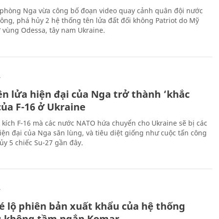
phòng Nga vừa công bố đoạn video quay cảnh quân đội nước
công, phá hủy 2 hệ thống tên lửa đất đối không Patriot do Mỹ
ở vùng Odessa, tây nam Ukraine.
Ự
ên lửa hiện đại của Nga trở thành ‘khắc
của F-16 ở Ukraine
 kích F-16 mà các nước NATO hứa chuyển cho Ukraine sẽ bị các
hiện đại của Nga săn lùng, và tiêu diệt giống như cuộc tấn công
ủy 5 chiếc Su-27 gần đây.
Ự
é lộ phiên bản xuất khẩu của hệ thống
 không tầm ngắn Komar