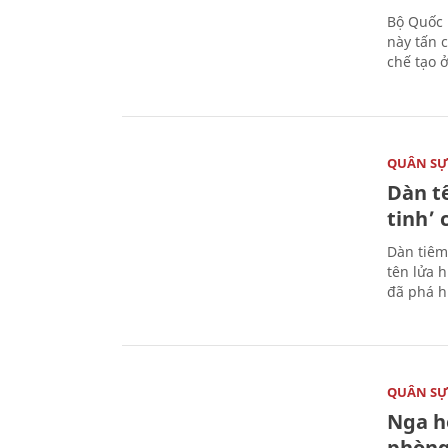
Bộ Quốc 
này tấn 
chế tạo 
QUÂN S
Dàn t
tinh’ 
Dàn tiêm
tên lửa 
đã phá h
QUÂN S
Nga h
phòng