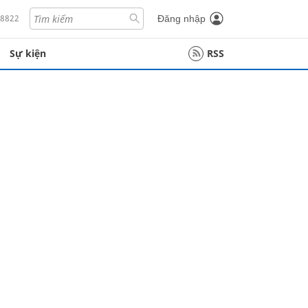
18822
Đăng nhập
Sự kiện
RSS