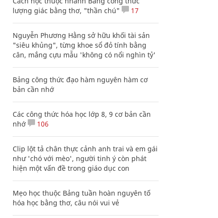
Cách học thuộc nhanh Bảng công thức
lượng giác bằng thơ, "thần chú"
17
Nguyễn Phương Hằng sở hữu khối tài sản
"siêu khủng", từng khoe sổ đỏ tính bằng
cân, mắng cựu mẫu 'không có nổi nghìn tỷ'
Bảng công thức đạo hàm nguyên hàm cơ
bản cần nhớ
Các công thức hóa học lớp 8, 9 cơ bản cần
nhớ
106
Clip lột tả chân thực cảnh anh trai và em gái
như 'chó với mèo', người tinh ý còn phát
hiện một vấn đề trong giáo dục con
Mẹo học thuộc Bảng tuần hoàn nguyên tố
hóa học bằng thơ, câu nói vui vẻ