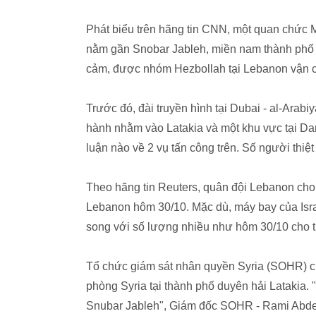
Phát biểu trên hãng tin CNN, một quan chức M
nằm gần Snobar Jableh, miền nam thành phố Lat
cảm, được nhóm Hezbollah tại Lebanon vận c
Trước đó, đài truyền hình tại Dubai - al-Arab
hành nhằm vào Latakia và một khu vực tại Dam
luận nào về 2 vụ tấn công trên. Số người thi
Theo hãng tin Reuters, quân đội Lebanon cho b
Lebanon hôm 30/10. Mặc dù, máy bay của Isr
song với số lượng nhiều như hôm 30/10 cho t
Tổ chức giám sát nhân quyền Syria (SOHR) cho
phòng Syria tại thành phố duyên hải Latakia. 
Snubar Jableh", Giám đốc SOHR - Rami Abde