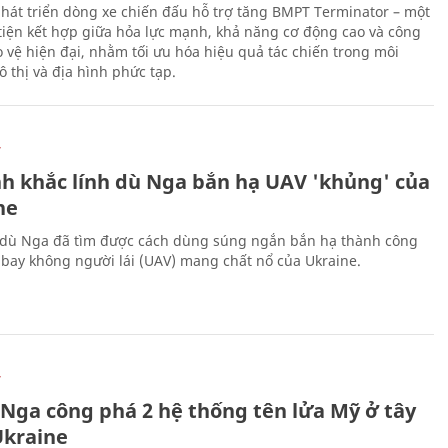
hát triển dòng xe chiến đấu hỗ trợ tăng BMPT Terminator – một
iện kết hợp giữa hỏa lực mạnh, khả năng cơ động cao và công
 vệ hiện đại, nhằm tối ưu hóa hiệu quả tác chiến trong môi
 thị và địa hình phức tạp.
Ự
h khắc lính dù Nga bắn hạ UAV 'khủng' của
ne
 dù Nga đã tìm được cách dùng súng ngắn bắn hạ thành công
bay không người lái (UAV) mang chất nổ của Ukraine.
Ự
 Nga công phá 2 hệ thống tên lửa Mỹ ở tây
kraine