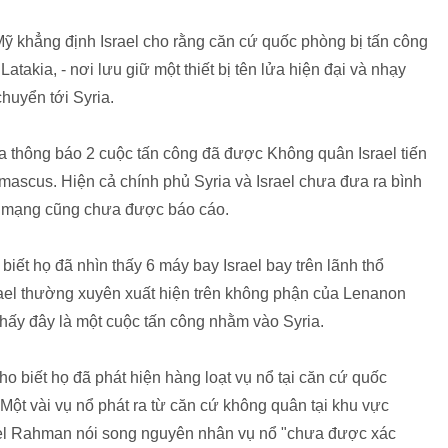
ỹ khẳng định Israel cho rằng căn cứ quốc phòng bị tấn công
akia, - nơi lưu giữ một thiết bị tên lửa hiện đại và nhạy
huyển tới Syria.
iya thông báo 2 cuộc tấn công đã được Không quân Israel tiến
ascus. Hiện cả chính phủ Syria và Israel chưa đưa ra bình
ệt mạng cũng chưa được báo cáo.
iết họ đã nhìn thấy 6 máy bay Israel bay trên lãnh thổ
ael thường xuyên xuất hiện trên không phận của Lenanon
hấy đây là một cuộc tấn công nhằm vào Syria.
 biết họ đã phát hiện hàng loạt vụ nổ tại căn cứ quốc
"Một vài vụ nổ phát ra từ căn cứ không quân tại khu vực
l Rahman nói song nguyên nhân vụ nổ "chưa được xác