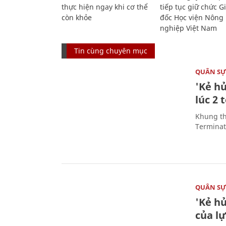
thực hiện ngay khi cơ thể
tiếp tục giữ chức 
còn khỏe
đốc Học viện Nông
nghiệp Việt Nam
Tin cùng chuyên mục
QUÂN S
'Kẻ h
lúc 2 
Khung th
Terminato
QUÂN S
'Kẻ h
của l