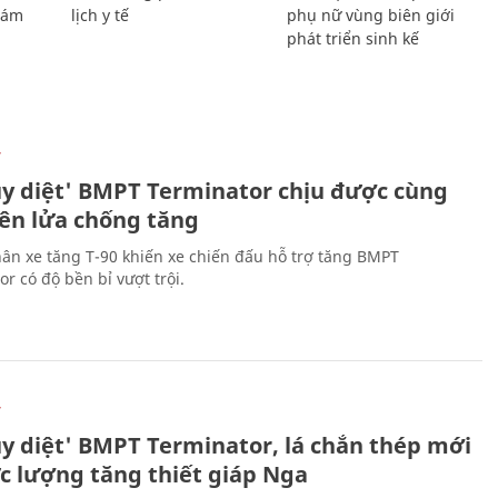
Giám
lịch y tế
phụ nữ vùng biên giới
phát triển sinh kế
Ự
ủy diệt' BMPT Terminator chịu được cùng
tên lửa chống tăng
ân xe tăng T-90 khiến xe chiến đấu hỗ trợ tăng BMPT
r có độ bền bỉ vượt trội.
Ự
ủy diệt' BMPT Terminator, lá chắn thép mới
ực lượng tăng thiết giáp Nga