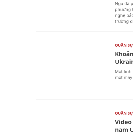
Nga đã p
phương t
nghệ bảo
trường đô
QUÂN S
Khoản
Ukrai
Một lính
một máy 
QUÂN S
Video
nam U