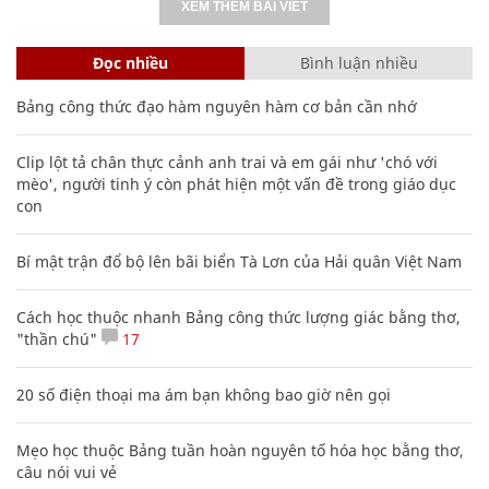
XEM THÊM BÀI VIẾT
Đọc nhiều
Bình luận nhiều
Bảng công thức đạo hàm nguyên hàm cơ bản cần nhớ
Clip lột tả chân thực cảnh anh trai và em gái như 'chó với
mèo', người tinh ý còn phát hiện một vấn đề trong giáo dục
con
Bí mật trận đổ bộ lên bãi biển Tà Lơn của Hải quân Việt Nam
Cách học thuộc nhanh Bảng công thức lượng giác bằng thơ,
"thần chú"
17
20 số điện thoại ma ám bạn không bao giờ nên gọi
Mẹo học thuộc Bảng tuần hoàn nguyên tố hóa học bằng thơ,
câu nói vui vẻ