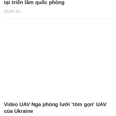
tại triển lãm quốc phòng
QUÂN SỰ
Video UAV Nga phóng lưới 'tóm gọn' UAV
của Ukraine