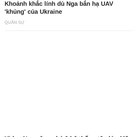
Khoảnh khắc lính dù Nga bắn hạ UAV
'khủng' của Ukraine
QUÂN SỰ