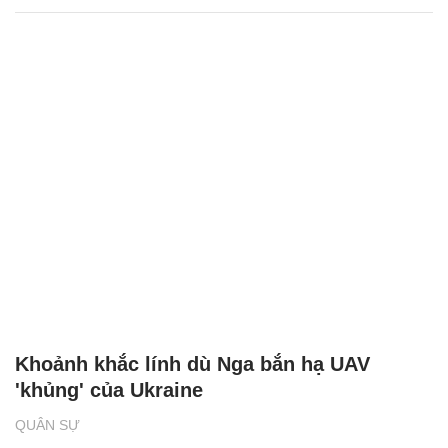
Khoảnh khắc lính dù Nga bắn hạ UAV
'khủng' của Ukraine
QUÂN SỰ