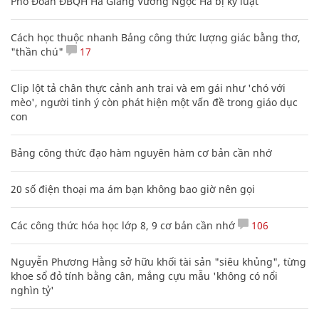
Phó Đoàn ĐBQH Hà Giang Vương Ngọc Hà bị kỷ luật
Cách học thuộc nhanh Bảng công thức lượng giác bằng thơ,
"thần chú"
17
Clip lột tả chân thực cảnh anh trai và em gái như 'chó với
mèo', người tinh ý còn phát hiện một vấn đề trong giáo dục
con
Bảng công thức đạo hàm nguyên hàm cơ bản cần nhớ
20 số điện thoại ma ám bạn không bao giờ nên gọi
Các công thức hóa học lớp 8, 9 cơ bản cần nhớ
106
Nguyễn Phương Hằng sở hữu khối tài sản "siêu khủng", từng
khoe sổ đỏ tính bằng cân, mắng cựu mẫu 'không có nổi
nghìn tỷ'