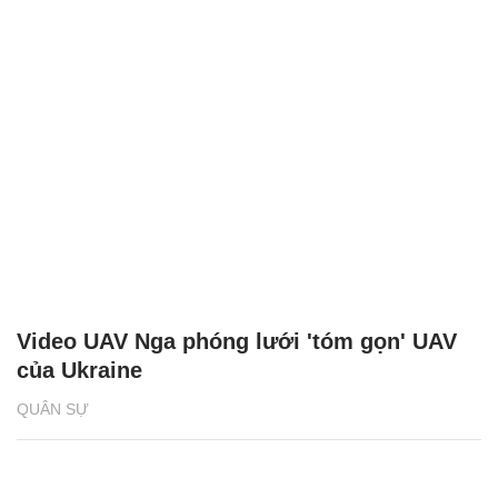
Video UAV Nga phóng lưới 'tóm gọn' UAV
của Ukraine
QUÂN SỰ