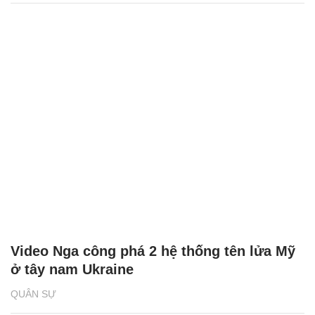
Video Nga công phá 2 hệ thống tên lửa Mỹ
ở tây nam Ukraine
QUÂN SỰ