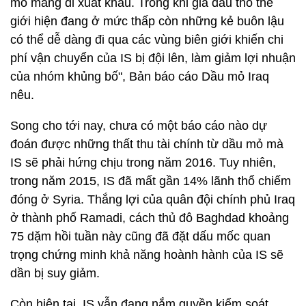
mỏ mang đi xuất khẩu. Trong khi giá dầu thô thế
giới hiện đang ở mức thấp còn những kẻ buôn lậu
có thể dễ dàng đi qua các vùng biên giới khiến chi
phí vận chuyển của IS bị đội lên, làm giảm lợi nhuận
của nhóm khủng bố", Bản báo cáo Dầu mỏ Iraq
nêu.
Song cho tới nay, chưa có một báo cáo nào dự
đoán được những thất thu tài chính từ dầu mỏ mà
IS sẽ phải hứng chịu trong năm 2016. Tuy nhiên,
trong năm 2015, IS đã mất gần 14% lãnh thổ chiếm
đóng ở Syria. Thắng lợi của quân đội chính phủ Iraq
ở thành phố Ramadi, cách thủ đô Baghdad khoảng
75 dặm hồi tuần này cũng đã đặt dấu mốc quan
trọng chứng minh khả năng hoành hành của IS sẽ
dần bị suy giảm.
Còn hiện tại, IS vẫn đang nắm quyền kiểm soát