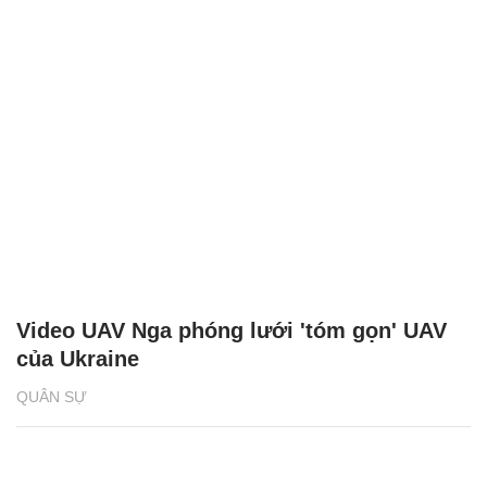
Video UAV Nga phóng lưới 'tóm gọn' UAV
của Ukraine
QUÂN SỰ