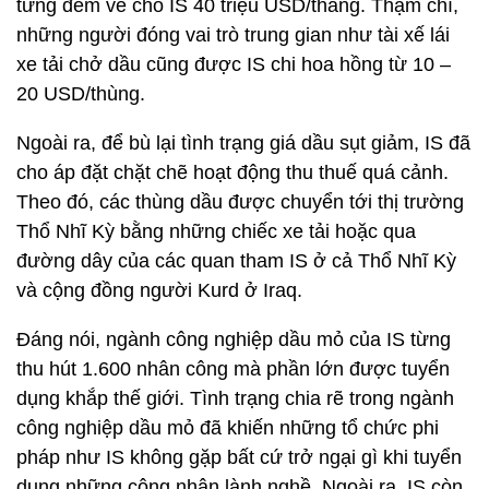
từng đem về cho IS 40 triệu USD/tháng. Thậm chí,
những người đóng vai trò trung gian như tài xế lái
xe tải chở dầu cũng được IS chi hoa hồng từ 10 –
20 USD/thùng.
Ngoài ra, để bù lại tình trạng giá dầu sụt giảm, IS đã
cho áp đặt chặt chẽ hoạt động thu thuế quá cảnh.
Theo đó, các thùng dầu được chuyển tới thị trường
Thổ Nhĩ Kỳ bằng những chiếc xe tải hoặc qua
đường dây của các quan tham IS ở cả Thổ Nhĩ Kỳ
và cộng đồng người Kurd ở Iraq.
Đáng nói, ngành công nghiệp dầu mỏ của IS từng
thu hút 1.600 nhân công mà phần lớn được tuyển
dụng khắp thế giới. Tình trạng chia rẽ trong ngành
công nghiệp dầu mỏ đã khiến những tổ chức phi
pháp như IS không gặp bất cứ trở ngại gì khi tuyển
dụng những công nhân lành nghề. Ngoài ra, IS còn