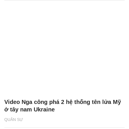
Video Nga công phá 2 hệ thống tên lửa Mỹ
ở tây nam Ukraine
QUÂN SỰ