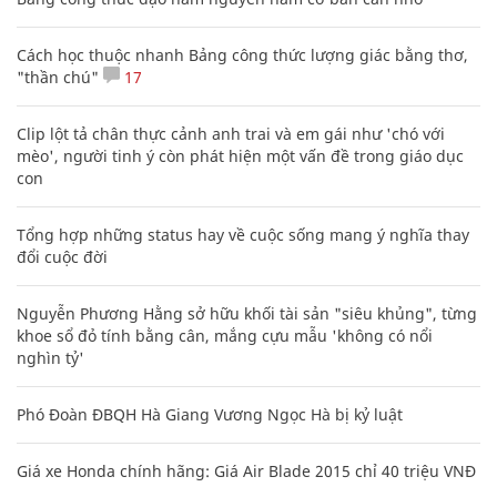
Cách học thuộc nhanh Bảng công thức lượng giác bằng thơ,
"thần chú"
17
Clip lột tả chân thực cảnh anh trai và em gái như 'chó với
mèo', người tinh ý còn phát hiện một vấn đề trong giáo dục
con
Tổng hợp những status hay về cuộc sống mang ý nghĩa thay
đổi cuộc đời
Nguyễn Phương Hằng sở hữu khối tài sản "siêu khủng", từng
khoe sổ đỏ tính bằng cân, mắng cựu mẫu 'không có nổi
nghìn tỷ'
Phó Đoàn ĐBQH Hà Giang Vương Ngọc Hà bị kỷ luật
Giá xe Honda chính hãng: Giá Air Blade 2015 chỉ 40 triệu VNĐ