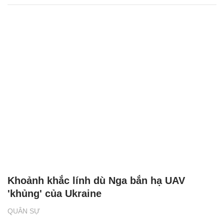
Khoảnh khắc lính dù Nga bắn hạ UAV
'khủng' của Ukraine
QUÂN SỰ