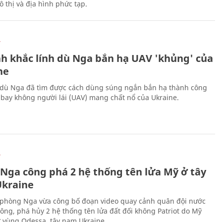
 thị và địa hình phức tạp.
Ự
h khắc lính dù Nga bắn hạ UAV 'khủng' của
ne
 dù Nga đã tìm được cách dùng súng ngắn bắn hạ thành công
bay không người lái (UAV) mang chất nổ của Ukraine.
Ự
 Nga công phá 2 hệ thống tên lửa Mỹ ở tây
kraine
phòng Nga vừa công bố đoạn video quay cảnh quân đội nước
công, phá hủy 2 hệ thống tên lửa đất đối không Patriot do Mỹ
ở vùng Odessa, tây nam Ukraine.