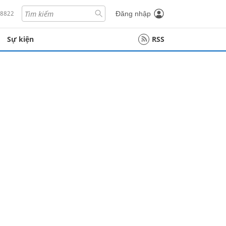
18822
Đăng nhập
Sự kiện
RSS