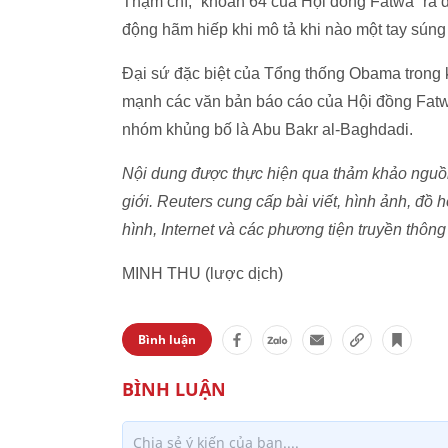
Thậm chí, “khoản 64 của Hội đồng Fatwa” ra đờ
động hãm hiếp khi mô tả khi nào một tay súng 
Đại sứ đặc biệt của Tổng thống Obama trong k
mạnh các văn bản báo cáo của Hội đồng Fatwa 
nhóm khủng bố là Abu Bakr al-Baghdadi.
Nội dung được thực hiện qua thảm khảo nguồn 
giới. Reuters cung cấp bài viết, hình ảnh, đồ h
hình, Internet và các phương tiện truyền thông 
MINH THU (lược dịch)
Bình luận