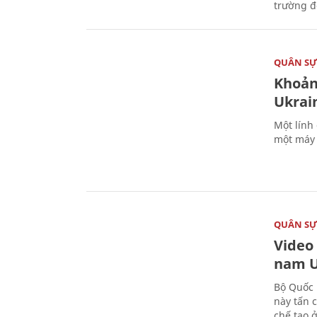
trường đô
QUÂN S
Khoản
Ukrai
Một lính
một máy 
QUÂN S
Video
nam U
Bộ Quốc 
này tấn 
chế tạo 