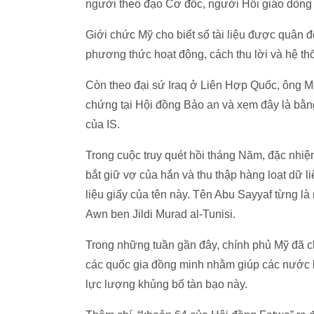
người theo đạo Cơ đốc, người Hồi giáo dòng
Giới chức Mỹ cho biết số tài liệu được quân 
phương thức hoạt động, cách thu lời và hệ th
Còn theo đại sứ Iraq ở Liên Hợp Quốc, ông M
chứng tại Hội đồng Bảo an và xem đây là bằn
của IS.
Trong cuộc truy quét hồi tháng Năm, đặc nhiệm
bắt giữ vợ của hắn và thu thập hàng loạt dữ l
liệu giấy của tên này. Tên Abu Sayyaf từng là
Awn ben Jildi Murad al-Tunisi.
Trong những tuần gần đây, chính phủ Mỹ đã chi
các quốc gia đồng minh nhằm giúp các nước hi
lực lượng khủng bố tàn bạo này.