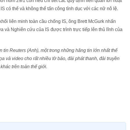
i hôm 29/1 còn nêu chi tiết các quy định liên quan tới hoạt
IS có thể và không thể tấn công tình dục với các nữ nô lệ.
hối liên minh toàn cầu chống IS, ông Brett McGurk nhấn
và Nghiên cứu của IS được trình trực tiếp lên thủ lĩnh của
tin Reuters (Anh), một trong những hãng tin lớn nhất thế
ọa và video cho rất nhiều tờ báo, đài phát thanh, đài truyền
khác trên toàn thế giới.