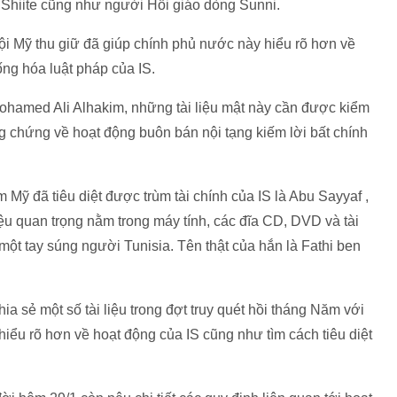
 Shiite cũng như người Hồi giáo dòng Sunni.
đội Mỹ thu giữ đã giúp chính phủ nước này hiểu rõ hơn về
ống hóa luật pháp của IS.
ohamed Ali Alhakim, những tài liệu mật này cần được kiểm
g chứng về hoạt động buôn bán nội tạng kiếm lời bất chính
 Mỹ đã tiêu diệt được trùm tài chính của IS là Abu Sayyaf ,
iệu quan trọng nằm trong máy tính, các đĩa CD, DVD và tài
 một tay súng người Tunisia. Tên thật của hắn là Fathi ben
a sẻ một số tài liệu trong đợt truy quét hồi tháng Năm với
ểu rõ hơn về hoạt động của IS cũng như tìm cách tiêu diệt