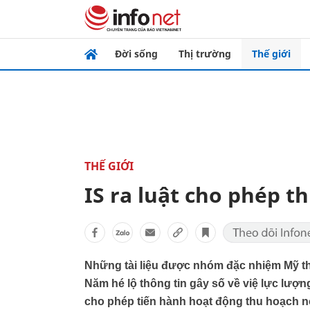
Đời sống
Thị trường
Thế giới
THẾ GIỚI
IS ra luật cho phép t
Những tài liệu được nhóm đặc nhiệm Mỹ thu
Năm hé lộ thông tin gây số về việ lực lượ
cho phép tiến hành hoạt động thu hoạch n