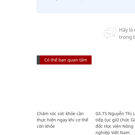
Có thể bạn quan tâm
Chăm sóc sức khỏe cần
GS.TS Nguyễn Thị 
thực hiện ngay khi cơ thể
tiếp tục giữ chức 
còn khỏe
đốc Học viện Nông
nghiệp Việt Nam