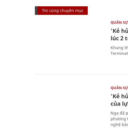
Tin cùng chuyên mục
QUÂN S
'Kẻ h
lúc 2 
Khung th
Terminato
QUÂN S
'Kẻ h
của l
Nga đã p
phương t
nghệ bảo