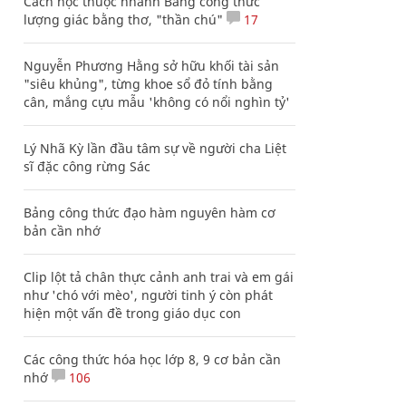
Cách học thuộc nhanh Bảng công thức
lượng giác bằng thơ, "thần chú"
17
Nguyễn Phương Hằng sở hữu khối tài sản
"siêu khủng", từng khoe sổ đỏ tính bằng
cân, mắng cựu mẫu 'không có nổi nghìn tỷ'
Lý Nhã Kỳ lần đầu tâm sự về người cha Liệt
sĩ đặc công rừng Sác
Bảng công thức đạo hàm nguyên hàm cơ
bản cần nhớ
Clip lột tả chân thực cảnh anh trai và em gái
như 'chó với mèo', người tinh ý còn phát
hiện một vấn đề trong giáo dục con
Các công thức hóa học lớp 8, 9 cơ bản cần
nhớ
106