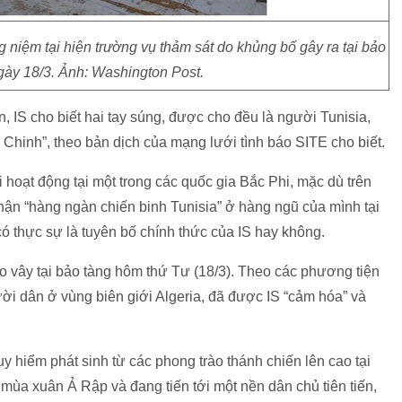
 niệm tại hiện trường vụ thảm sát do khủng bố gây ra tại bảo
gày 18/3. Ảnh: Washington Post.
, IS cho biết hai tay súng, được cho đều là người Tunisia,
hinh”, theo bản dịch của mạng lưới tình báo SITE cho biết.
i hoạt động tại một trong các quốc gia Bắc Phi, mặc dù trên
nhận “hàng ngàn chiến binh Tunisia” ở hàng ngũ của mình tại
ó thực sự là tuyên bố chính thức của IS hay không.
ao vây tại bảo tàng hôm thứ Tư (18/3). Theo các phương tiện
ười dân ở vùng biên giới Algeria, đã được IS “cảm hóa” và
y hiểm phát sinh từ các phong trào thánh chiến lên cao tại
mùa xuân Ả Rập và đang tiến tới một nền dân chủ tiên tiến,