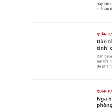
này tấn 
chế tạo 
QUÂN S
Dàn t
tinh’ 
Dàn tiêm
tên lửa 
đã phá h
QUÂN S
Nga h
phòng