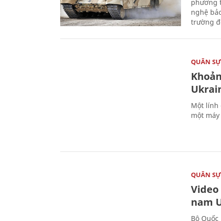
phương t
nghệ bảo
trường đô
QUÂN S
Khoản
Ukrai
Một lính
một máy 
QUÂN S
Video
nam U
Bộ Quốc 