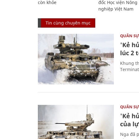
còn khỏe
đốc Học viện Nông
nghiệp Việt Nam
Tin cùng chuyên mục
QUÂN S
'Kẻ h
lúc 2 
Khung th
Terminato
QUÂN S
'Kẻ h
của l
Nga đã p