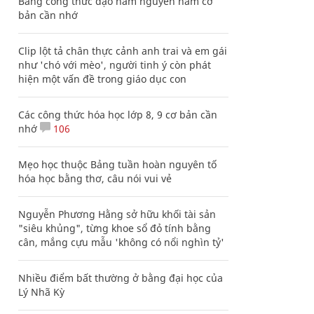
Bảng công thức đạo hàm nguyên hàm cơ
bản cần nhớ
Clip lột tả chân thực cảnh anh trai và em gái
như 'chó với mèo', người tinh ý còn phát
hiện một vấn đề trong giáo dục con
Các công thức hóa học lớp 8, 9 cơ bản cần
nhớ
106
Mẹo học thuộc Bảng tuần hoàn nguyên tố
hóa học bằng thơ, câu nói vui vẻ
Nguyễn Phương Hằng sở hữu khối tài sản
"siêu khủng", từng khoe sổ đỏ tính bằng
cân, mắng cựu mẫu 'không có nổi nghìn tỷ'
Nhiều điểm bất thường ở bằng đại học của
Lý Nhã Kỳ