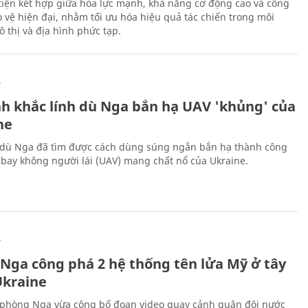
iện kết hợp giữa hỏa lực mạnh, khả năng cơ động cao và công
 vệ hiện đại, nhằm tối ưu hóa hiệu quả tác chiến trong môi
 thị và địa hình phức tạp.
Ự
h khắc lính dù Nga bắn hạ UAV 'khủng' của
ne
 dù Nga đã tìm được cách dùng súng ngắn bắn hạ thành công
bay không người lái (UAV) mang chất nổ của Ukraine.
Ự
 Nga công phá 2 hệ thống tên lửa Mỹ ở tây
kraine
phòng Nga vừa công bố đoạn video quay cảnh quân đội nước