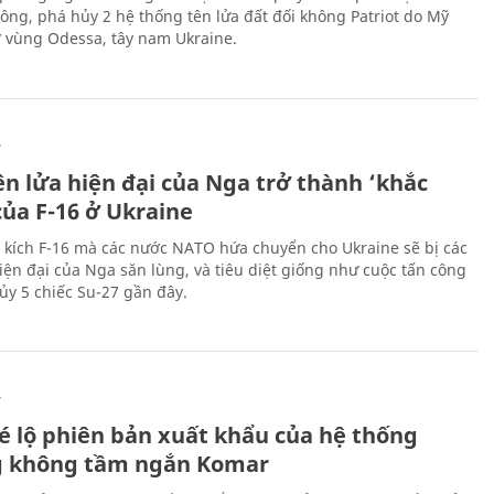
công, phá hủy 2 hệ thống tên lửa đất đối không Patriot do Mỹ
ở vùng Odessa, tây nam Ukraine.
Ự
ên lửa hiện đại của Nga trở thành ‘khắc
của F-16 ở Ukraine
 kích F-16 mà các nước NATO hứa chuyển cho Ukraine sẽ bị các
hiện đại của Nga săn lùng, và tiêu diệt giống như cuộc tấn công
ủy 5 chiếc Su-27 gần đây.
Ự
é lộ phiên bản xuất khẩu của hệ thống
 không tầm ngắn Komar