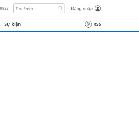
18822
Đăng nhập
Sự kiện
RSS