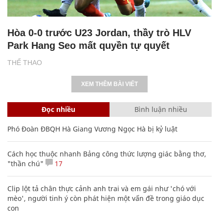
Hòa 0-0 trước U23 Jordan, thầy trò HLV
Park Hang Seo mất quyền tự quyết
THỂ THAO
XEM THÊM BÀI VIẾT
Đọc nhiều
Bình luận nhiều
Phó Đoàn ĐBQH Hà Giang Vương Ngọc Hà bị kỷ luật
Cách học thuộc nhanh Bảng công thức lượng giác bằng thơ,
"thần chú"
17
Clip lột tả chân thực cảnh anh trai và em gái như 'chó với
mèo', người tinh ý còn phát hiện một vấn đề trong giáo dục
con