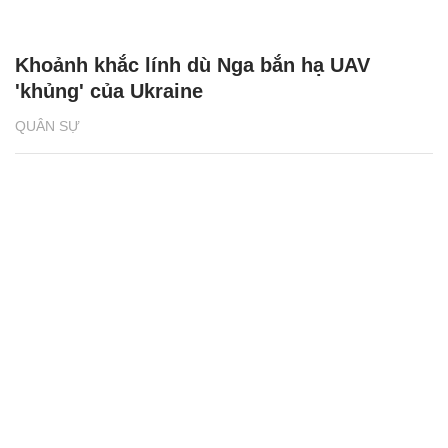
Khoảnh khắc lính dù Nga bắn hạ UAV
'khủng' của Ukraine
QUÂN SỰ