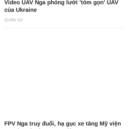
Video UAV Nga phóng lưới 'tóm gọn' UAV
của Ukraine
QUÂN SỰ
FPV Nga truy đuổi, hạ gục xe tăng Mỹ viện