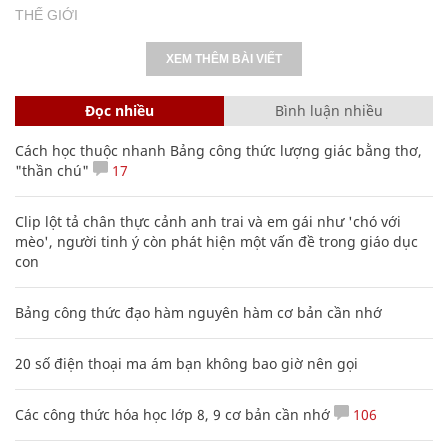
THẾ GIỚI
XEM THÊM BÀI VIẾT
Đọc nhiều
Bình luận nhiều
Cách học thuộc nhanh Bảng công thức lượng giác bằng thơ,
"thần chú"
17
Clip lột tả chân thực cảnh anh trai và em gái như 'chó với
mèo', người tinh ý còn phát hiện một vấn đề trong giáo dục
con
Bảng công thức đạo hàm nguyên hàm cơ bản cần nhớ
20 số điện thoại ma ám bạn không bao giờ nên gọi
Các công thức hóa học lớp 8, 9 cơ bản cần nhớ
106