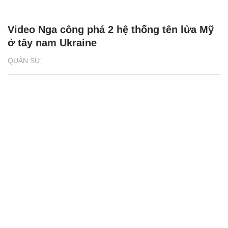
Video Nga công phá 2 hệ thống tên lửa Mỹ
ở tây nam Ukraine
QUÂN SỰ