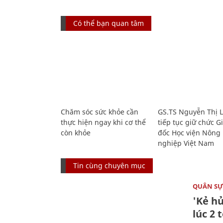
Có thể bạn quan tâm
Chăm sóc sức khỏe cần
GS.TS Nguyễn Thị 
thực hiện ngay khi cơ thể
tiếp tục giữ chức 
còn khỏe
đốc Học viện Nông
nghiệp Việt Nam
Tin cùng chuyên mục
QUÂN S
'Kẻ h
lúc 2 