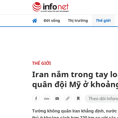
Đời sống
Thị trường
Thế giới
THẾ GIỚI
Iran nắm trong tay lo
quân đội Mỹ ở khoản
Tướng không quân Iran khẳng định, nước nà
thủ ở khoảng cách hơn 320 km so với các 