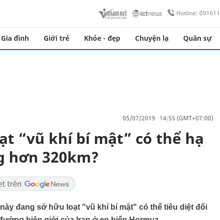
Hotline: 09161
Gia đình
Giới trẻ
Khỏe - đẹp
Chuyện lạ
Quân sự
05/07/2019 14:55 (GMT+07:00)
ạt “vũ khí bí mật” có thể hạ
g hơn 320km?
y đang sở hữu loạt "vũ khí bí mật" có thể tiêu diệt đối
đường biên giới của Iran ở eo biển Hormuz.