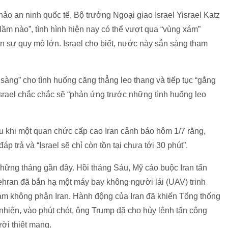
hảo an ninh quốc tế, Bộ trưởng Ngoại giao Israel Yisrael Katz
 lầm nào”, tình hình hiện nay có thể vượt qua “vùng xám”
n sự quy mô lớn. Israel cho biết, nước này sẵn sàng tham
 sàng” cho tình huống căng thẳng leo thang và tiếp tục “gắng
srael chắc chắc sẽ “phản ứng trước những tình huống leo
 khi một quan chức cấp cao Iran cảnh báo hôm 1/7 rằng,
p trả và “Israel sẽ chỉ còn tồn tại chưa tới 30 phút”.
 những tháng gần đây. Hồi tháng Sáu, Mỹ cáo buộc Iran tấn
ehran đã bắn hạ một máy bay không người lái (UAV) trinh
 không phận Iran. Hành động của Iran đã khiến Tổng thống
hiên, vào phút chót, ông Trump đã cho hủy lệnh tấn công
ười thiệt mạng.