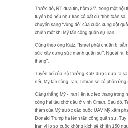
Trước đó, RT đưa tin, hôm 2/7, trong một hội t
tuyên bố nếu như Iran có bất cứ “tính toán sai
chuyển sang “vùng đỏ” của cuộc xung đột quâ
chiến một khi Mỹ tấn công quân sự Iran.
Cũng theo ông Katz, “Israel phải chuẩn bị sẵn
sức xây dựng sức mạnh quân sự”. Ngoài ra, I
thang”.
Tuyên bố của Bộ trưởng Katz được đưa ra sau
nếu Mỹ tấn công Iran, Tehran sẽ có phản ứng đá
Căng thẳng Mỹ - Iran liên tục leo thang trong
công hai tàu chở dầu ở vịnh Oman. Sau đó, T
thám của Mỹ trước cáo buộc UAV Mỹ xâm phạm
Donald Trump hạ lệnh tấn công quân sự. Tuy n
Iran vì lo sợ cuộc không kích sẽ khiến 150 ng