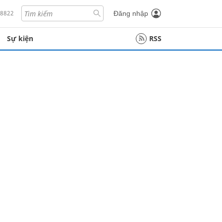
18822
Đăng nhập
Sự kiện
RSS