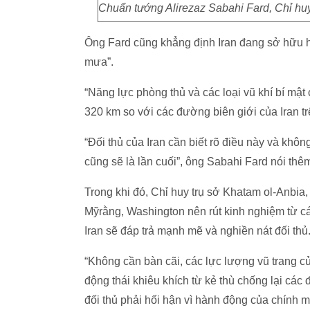
Chuẩn tướng Alirezaz Sabahi Fard, Chỉ hu
Ông Fard cũng khẳng định Iran đang sở hữu hà
mưa”.
“Năng lực phòng thủ và các loại vũ khí bí mật
320 km so với các đường biên giới của Iran t
“Đối thủ của Iran cần biết rõ điều này và khô
cũng sẽ là lần cuối”, ông Sabahi Fard nói thê
Trong khi đó, Chỉ huy trụ sở Khatam ol-Anbia
Mỹrằng, Washington nên rút kinh nghiệm từ cá
Iran sẽ đáp trả mạnh mẽ và nghiền nát đối thủ
“Không cần bàn cãi, các lực lượng vũ trang c
động thái khiêu khích từ kẻ thù chống lại các 
đối thủ phải hối hận vì hành động của chính