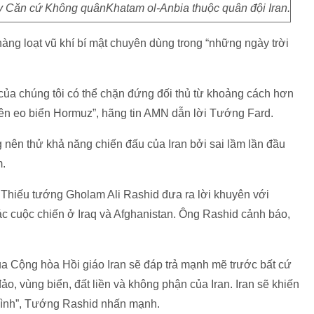
y Căn cứ Không quânKhatam ol-Anbia thuộc quân đội Iran.
ng loạt vũ khí bí mật chuyên dùng trong “những ngày trời
 của chúng tôi có thể chặn đứng đối thủ từ khoảng cách hơn
rên eo biển Hormuz”, hãng tin AMN dẫn lời Tướng Fard.
ng nên thử khả năng chiến đấu của Iran bởi sai lầm lần đầu
m.
, Thiếu tướng Gholam Ali Rashid đưa ra lời khuyên với
c cuộc chiến ở Iraq và Afghanistan. Ông Rashid cảnh báo,
.
ủa Cộng hòa Hồi giáo Iran sẽ đáp trả mạnh mẽ trước bất cứ
đảo, vùng biển, đất liền và không phận của Iran. Iran sẽ khiến
 mình”, Tướng Rashid nhấn mạnh.