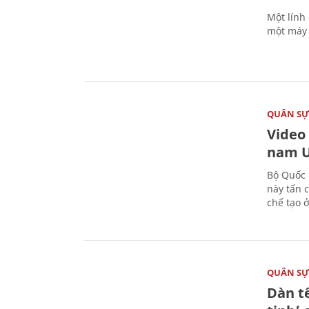
Một lính
một máy 
QUÂN S
Video
nam U
Bộ Quốc 
này tấn 
chế tạo 
QUÂN S
Dàn t