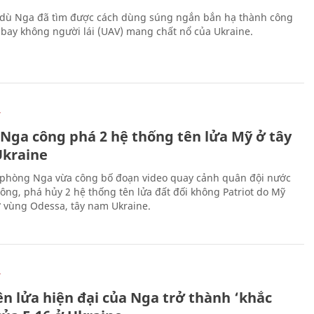
 dù Nga đã tìm được cách dùng súng ngắn bắn hạ thành công
bay không người lái (UAV) mang chất nổ của Ukraine.
Ự
 Nga công phá 2 hệ thống tên lửa Mỹ ở tây
kraine
phòng Nga vừa công bố đoạn video quay cảnh quân đội nước
công, phá hủy 2 hệ thống tên lửa đất đối không Patriot do Mỹ
ở vùng Odessa, tây nam Ukraine.
Ự
ên lửa hiện đại của Nga trở thành ‘khắc