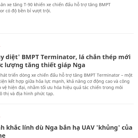
ân xe tăng T-90 khiến xe chiến đấu hỗ trợ tăng BMPT
r có độ bền bỉ vượt trội.
Ự
ủy diệt' BMPT Terminator, lá chắn thép mới
ực lượng tăng thiết giáp Nga
hát triển dòng xe chiến đấu hỗ trợ tăng BMPT Terminator – một
iện kết hợp giữa hỏa lực mạnh, khả năng cơ động cao và công
 vệ hiện đại, nhằm tối ưu hóa hiệu quả tác chiến trong môi
 thị và địa hình phức tạp.
Ự
h khắc lính dù Nga bắn hạ UAV 'khủng' của
ne