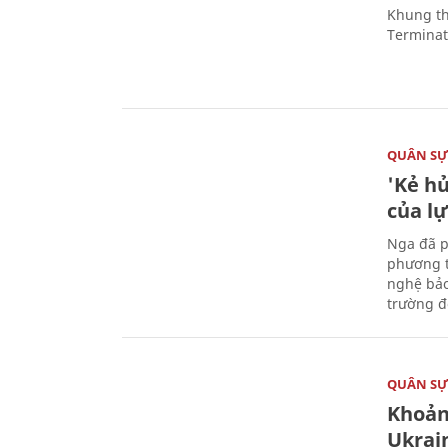
Khung th
Terminato
QUÂN S
'Kẻ h
của l
Nga đã p
phương t
nghệ bảo
trường đô
QUÂN S
Khoản
Ukrai