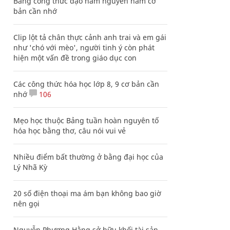
Bảng công thức đạo hàm nguyên hàm cơ
bản cần nhớ
Clip lột tả chân thực cảnh anh trai và em gái
như 'chó với mèo', người tinh ý còn phát
hiện một vấn đề trong giáo dục con
Các công thức hóa học lớp 8, 9 cơ bản cần
nhớ
106
Mẹo học thuộc Bảng tuần hoàn nguyên tố
hóa học bằng thơ, câu nói vui vẻ
Nhiều điểm bất thường ở bằng đại học của
Lý Nhã Kỳ
20 số điện thoại ma ám bạn không bao giờ
nên gọi
Nguyễn Phương Hằng sở hữu khối tài sản