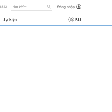
18822
Đăng nhập
Sự kiện
RSS