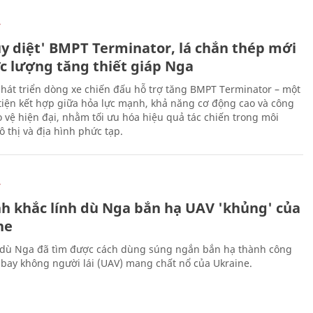
Ự
ủy diệt' BMPT Terminator, lá chắn thép mới
ực lượng tăng thiết giáp Nga
hát triển dòng xe chiến đấu hỗ trợ tăng BMPT Terminator – một
iện kết hợp giữa hỏa lực mạnh, khả năng cơ động cao và công
 vệ hiện đại, nhằm tối ưu hóa hiệu quả tác chiến trong môi
 thị và địa hình phức tạp.
Ự
h khắc lính dù Nga bắn hạ UAV 'khủng' của
ne
 dù Nga đã tìm được cách dùng súng ngắn bắn hạ thành công
bay không người lái (UAV) mang chất nổ của Ukraine.