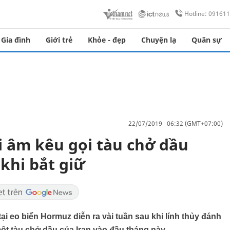
Hotline: 09161
Gia đình
Giới trẻ
Khỏe - đẹp
Chuyện lạ
Quân sự
22/07/2019 06:32 (GMT+07:00)
i âm kêu gọi tàu chở dầu
khi bắt giữ
ại eo biển Hormuz diễn ra vài tuần sau khi lính thủy đánh
một tàu chở dầu của Iran vào đầu tháng này.