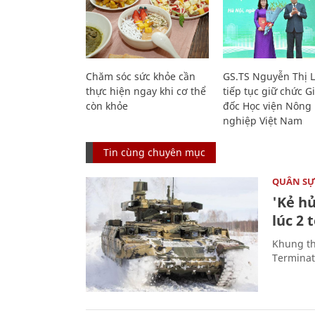
Chăm sóc sức khỏe cần
GS.TS Nguyễn Thị 
thực hiện ngay khi cơ thể
tiếp tục giữ chức 
còn khỏe
đốc Học viện Nông
nghiệp Việt Nam
Tin cùng chuyên mục
QUÂN S
'Kẻ h
lúc 2 
Khung th
Terminato