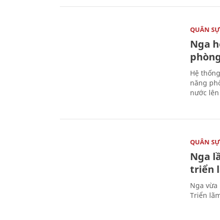
QUÂN S
Nga h
phòng
Hệ thống
năng phò
nước lên 
QUÂN S
Nga l
triển
Nga vừa 
Triển lã