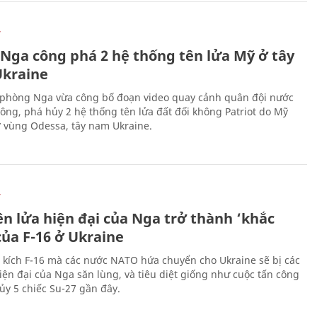
Ự
 Nga công phá 2 hệ thống tên lửa Mỹ ở tây
kraine
phòng Nga vừa công bố đoạn video quay cảnh quân đội nước
công, phá hủy 2 hệ thống tên lửa đất đối không Patriot do Mỹ
ở vùng Odessa, tây nam Ukraine.
Ự
ên lửa hiện đại của Nga trở thành ‘khắc
của F-16 ở Ukraine
 kích F-16 mà các nước NATO hứa chuyển cho Ukraine sẽ bị các
hiện đại của Nga săn lùng, và tiêu diệt giống như cuộc tấn công
ủy 5 chiếc Su-27 gần đây.