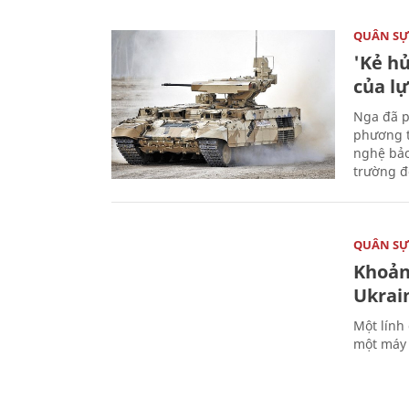
QUÂN S
'Kẻ h
của l
Nga đã p
phương t
nghệ bảo
trường đô
QUÂN S
Khoản
Ukrai
Một lính
một máy 