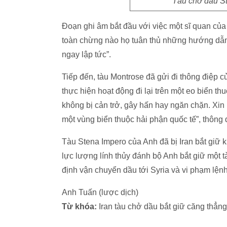
Tàu chở dầu Ste
Đoạn ghi âm bắt đầu với việc một sĩ quan củ
toàn chừng nào họ tuân thủ những hướng dẫn
ngay lập tức”.
Tiếp đến, tàu Montrose đã gửi đi thông điệp c
thực hiện hoạt động đi lại trên một eo biển th
không bị cản trở, gây hấn hay ngăn chặn. Xin
một vùng biển thuộc hải phận quốc tế”, thông 
Tàu Stena Impero của Anh đã bị Iran bắt giữ k
lực lượng lính thủy đánh bộ Anh bắt giữ một tà
định vận chuyển dầu tới Syria và vi phạm lện
Anh Tuấn (lược dịch)
Từ khóa:
Iran tàu chở dầu bắt giữ căng thẳn