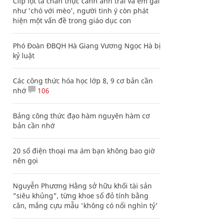
Clip lột tả chân thực cảnh anh trai và em gái
như 'chó với mèo', người tinh ý còn phát
hiện một vấn đề trong giáo dục con
Phó Đoàn ĐBQH Hà Giang Vương Ngọc Hà bị
kỷ luật
Các công thức hóa học lớp 8, 9 cơ bản cần
nhớ
106
Bảng công thức đạo hàm nguyên hàm cơ
bản cần nhớ
20 số điện thoại ma ám bạn không bao giờ
nên gọi
Nguyễn Phương Hằng sở hữu khối tài sản
"siêu khủng", từng khoe sổ đỏ tính bằng
cân, mắng cựu mẫu 'không có nổi nghìn tỷ'