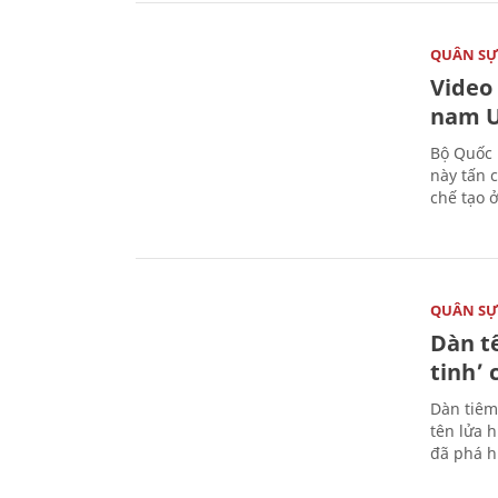
QUÂN S
Video
nam U
Bộ Quốc 
này tấn 
chế tạo 
QUÂN S
Dàn t
tinh’ 
Dàn tiêm
tên lửa 
đã phá h