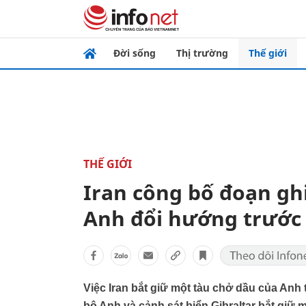
Đời sống
Thị trường
Thế giới
THẾ GIỚI
Iran công bố đoạn gh
Anh đổi hướng trước 
Việc Iran bắt giữ một tàu chở dầu của Anh t
bộ Anh và cảnh sát biển Gibraltar bắt giữ 