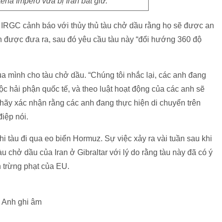
na Impero vừa bị Iran bắt giữ.
a IRGC cảnh báo với thủy thủ tàu chở dầu rằng họ sẽ được an
 được đưa ra, sau đó yêu cầu tàu này “đổi hướng 360 độ
ủa mình cho tàu chở dầu. “Chúng tôi nhắc lại, các anh đang
uộc hải phận quốc tế, và theo luật hoạt động của các anh sẽ
 hãy xác nhận rằng các anh đang thực hiện di chuyển trên
điệp nói.
hi tàu đi qua eo biển Hormuz. Sự việc xảy ra vài tuần sau khi
u chở dầu của Iran ở Gibraltar với lý do rằng tàu này đã có ý
h trừng phạt của EU.
g Anh ghi âm