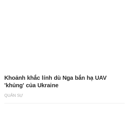
Khoảnh khắc lính dù Nga bắn hạ UAV
'khủng' của Ukraine
QUÂN SỰ