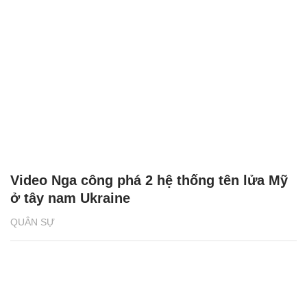
Video Nga công phá 2 hệ thống tên lửa Mỹ
ở tây nam Ukraine
QUÂN SỰ