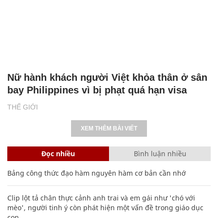
Nữ hành khách người Việt khỏa thân ở sân
bay Philippines vì bị phạt quá hạn visa
THẾ GIỚI
XEM THÊM BÀI VIẾT
Đọc nhiều
Bình luận nhiều
Bảng công thức đạo hàm nguyên hàm cơ bản cần nhớ
Clip lột tả chân thực cảnh anh trai và em gái như 'chó với
mèo', người tinh ý còn phát hiện một vấn đề trong giáo dục
con