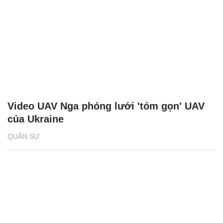
Video UAV Nga phóng lưới 'tóm gọn' UAV
của Ukraine
QUÂN SỰ