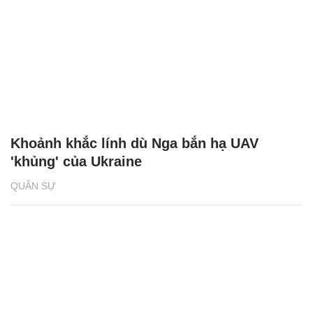
Khoảnh khắc lính dù Nga bắn hạ UAV
'khủng' của Ukraine
QUÂN SỰ