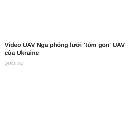
Video UAV Nga phóng lưới 'tóm gọn' UAV
của Ukraine
QUÂN SỰ