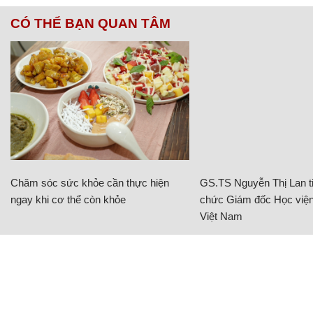
CÓ THỂ BẠN QUAN TÂM
Chăm sóc sức khỏe cần thực hiện
GS.TS Nguyễn Thị Lan ti
ngay khi cơ thể còn khỏe
chức Giám đốc Học viện
Việt Nam