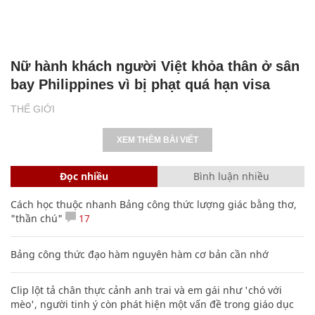
Nữ hành khách người Việt khỏa thân ở sân
bay Philippines vì bị phạt quá hạn visa
THẾ GIỚI
XEM THÊM BÀI VIẾT
Đọc nhiều
Bình luận nhiều
Cách học thuộc nhanh Bảng công thức lượng giác bằng thơ,
"thần chú"
17
Bảng công thức đạo hàm nguyên hàm cơ bản cần nhớ
Clip lột tả chân thực cảnh anh trai và em gái như 'chó với
mèo', người tinh ý còn phát hiện một vấn đề trong giáo dục