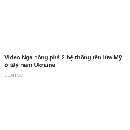
Video Nga công phá 2 hệ thống tên lửa Mỹ
ở tây nam Ukraine
QUÂN SỰ