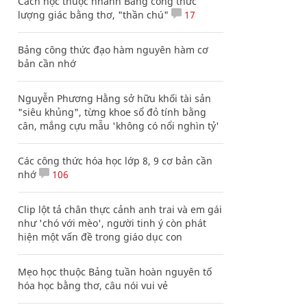
Cách học thuộc nhanh Bảng công thức
lượng giác bằng thơ, "thần chú"
17
Bảng công thức đạo hàm nguyên hàm cơ
bản cần nhớ
Nguyễn Phương Hằng sở hữu khối tài sản
"siêu khủng", từng khoe sổ đỏ tính bằng
cân, mắng cựu mẫu 'không có nổi nghìn tỷ'
Các công thức hóa học lớp 8, 9 cơ bản cần
nhớ
106
Clip lột tả chân thực cảnh anh trai và em gái
như 'chó với mèo', người tinh ý còn phát
hiện một vấn đề trong giáo dục con
Mẹo học thuộc Bảng tuần hoàn nguyên tố
hóa học bằng thơ, câu nói vui vẻ