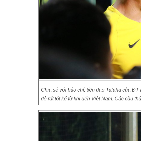
Chia sẻ với báo chí, tiền đạo Talaha của ĐT 
độ rất tốt kể từ khi đến Việt Nam. Các cầu th