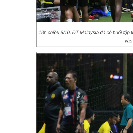
18h chiều 8/10, ĐT Malaysia đã có buổi tập t
vào