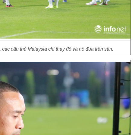
, các cầu thủ Malaysia chỉ thay đồ và nô đùa trên sân.