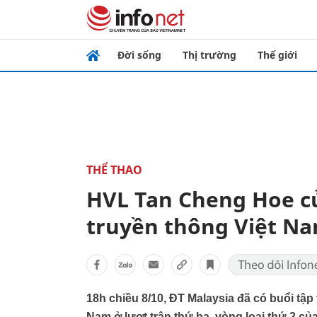
Đời sống
Thị trường
Thế giới
THỂ THAO
HVL Tan Cheng Hoe củ
truyền thông Việt Nam 
18h chiều 8/10, ĐT Malaysia đã có buổi tập 
Nam ở lượt trận thứ ba, vòng loại thứ 2 c