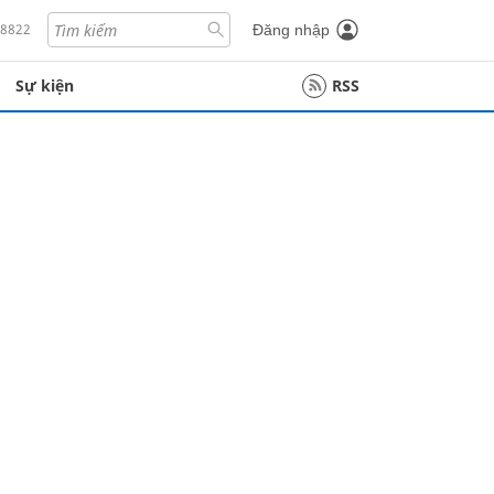
18822
Đăng nhập
Sự kiện
RSS