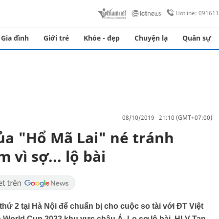
Hotline: 09161
Gia đình
Giới trẻ
Khỏe - đẹp
Chuyện lạ
Quân sự
08/10/2019 21:10 (GMT+07:00)
a "Hổ Mã Lai" né tránh
vì sợ... lộ bài
thứ 2 tại Hà Nội để chuẩn bị cho cuộc so tài với ĐT Việt
ủa World Cup 2022 khu vực châu Á. Lo sợ lộ bài, HLV Tan