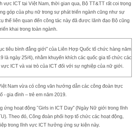
h vực ICT tại Việt Nam, thời gian qua, Bộ TT&TT rất coi trọng
đóng góp của phụ nữ trong sự phát triển ngành cũng như sự
 cụ thể liên quan đến công tác này đã được lãnh đạo Bộ cũng
ển khai trong toàn ngành.
mục tiêu bình đẳng giới” của Liên Hợp Quốc tổ chức hàng năm
9 là ngày 25/4), nhằm khuyến khích các quốc gia tổ chức các
 vực ICT và vai trò của ICT đối với sự nghiệp của nữ giới.
Việt Nam vừa có công văn hướng dẫn các công đoàn trực
số - gia đình – trẻ em năm 2019.
 ứng hoạt động "Girls in ICT Day” (Ngày Nữ giới trong lĩnh
TU). Theo đó, Công đoàn phối hợp tổ chức các hoạt động,
hiệp trong lĩnh vực ICT hưởng ứng sự kiện này.