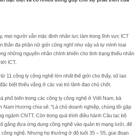
ay, mọi người vẫn mặc định nhân lực làm trong lĩnh vực ICT
n thân đa phần nữ giới cũng nghĩ như vậy và tự mình loại
ong những nguyên nhân chính khiến cho tình trạng thiếu nhân
tới ICT.
từ 11 công ty công nghệ lớn nhất thế giới cho thấy, số lao
c biệt thiếu vắng ở các vai trò lãnh đạo chủ chốt.
há phổ biến trong các công ty công nghệ ở Việt Nam, bà
Nam Hương chia sẻ: “Là chủ doanh nghiệp, chúng tôi gặp
ong ngành CNTT. Còn trong quá trình điều hành Câu lạc bộ
 cố gắng đưa ứng dụng công nghệ vào quản trị mạng lưới, để
 công nghệ. Nhưng họ thường ở độ tuổi 35 – 55, giai đoạn