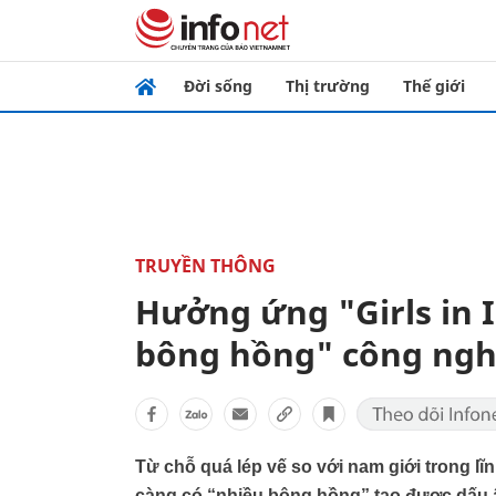
Đời sống
Thị trường
Thế giới
TRUYỀN THÔNG
Hưởng ứng "Girls in 
bông hồng" công ng
Từ chỗ quá lép vế so với nam giới trong lĩ
càng có “nhiều bông hồng” tạo được dấu ấ