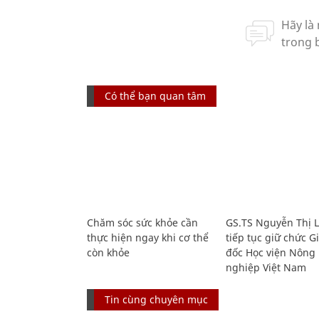
Có thể bạn quan tâm
Chăm sóc sức khỏe cần
GS.TS Nguyễn Thị 
thực hiện ngay khi cơ thể
tiếp tục giữ chức 
còn khỏe
đốc Học viện Nông
nghiệp Việt Nam
Tin cùng chuyên mục