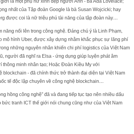
hế giới là một phụ nữ xinh đẹp người Anh - bà Ada Lovelace;
ng nhất của Tập đoàn Google là bà Susan Wojcicki; hay
 được coi là nữ triệu phú tài năng của tập đoàn này…
m năng nổi lên trong công nghệ. Đáng chú ý là Linh Phạm,
heo mô hình Uber, được xây dựng nhằm khắc phục sự lãng phí
 trong những nguyên nhân khiến chi phí logistics của Việt Nam
ũ, người đã nghĩ ra Elsa - ứng dụng giúp luyện phát âm
rí thông minh nhân tạo; Hoặc Đoàn Kiều My với
blockchain - đã chính thức trở thành đại diện tại Việt Nam
uốc tế độc lập chuyên về công nghệ blockchain…
bông hồng công nghệ” đã và đang tiếp tục tạo nên nhiều dấu
o bức tranh ICT thế giới nói chung cũng như của Việt Nam