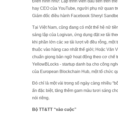
Điển hình như: Lập trình viên đầu tiên trên t
hay CEO của YouTube, người phụ nữ quan trọ
Giám đốc điều hành Facebook Sheryl Sandberg
Tại Việt Nam, cũng đang có một thế hệ nữ tiề
sáng lập của Logivan, ứng dụng đặt xe tải t
khi phần lớn các xe tải lượt về đều rỗng, một
thuộc vào hàng cao nhất thế giới; Hoặc Văn V
chuẩn giọng bản ngữ hoạt động theo cơ chế t
YellowBLocks - startup danh bạ cho công nghệ 
của European Blockchain Hub, một tổ chức q
Đó chỉ là một vài trong số ngày càng nhiều “
ấn đặc biệt, tăng thêm gam màu tươi sáng ch
nói riêng.
Bộ TT&TT “vào cuộc”