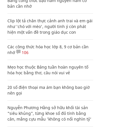
Bảng công thức đạo hàm nguyên hàm cơ
bản cần nhớ
Clip lột tả chân thực cảnh anh trai và em gái
như 'chó với mèo', người tinh ý còn phát
hiện một vấn đề trong giáo dục con
Các công thức hóa học lớp 8, 9 cơ bản cần
nhớ
106
Mẹo học thuộc Bảng tuần hoàn nguyên tố
hóa học bằng thơ, câu nói vui vẻ
20 số điện thoại ma ám bạn không bao giờ
nên gọi
Nguyễn Phương Hằng sở hữu khối tài sản
"siêu khủng", từng khoe sổ đỏ tính bằng
cân, mắng cựu mẫu 'không có nổi nghìn tỷ'