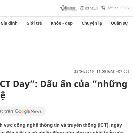
Hotline: 09161
Gia đình
Giới trẻ
Khỏe - đẹp
Chuyện lạ
Quân sự
25/04/2019 11:00 (GMT+07:00)
ICT Day”: Dấu ấn của “những
hệ
nh vực công nghệ thông tin và truyền thông (ICT), ngày
n đặc biệt và có nhiều đóng góp cho sự phát triển của