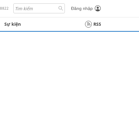
18822
Đăng nhập
Sự kiện
RSS