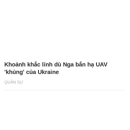
Khoảnh khắc lính dù Nga bắn hạ UAV
'khủng' của Ukraine
QUÂN SỰ