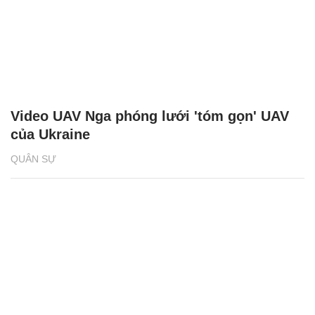
Video UAV Nga phóng lưới 'tóm gọn' UAV
của Ukraine
QUÂN SỰ