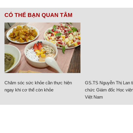
CÓ THỂ BẠN QUAN TÂM
Chăm sóc sức khỏe cần thực hiện
GS.TS Nguyễn Thị Lan ti
ngay khi cơ thể còn khỏe
chức Giám đốc Học viện
Việt Nam