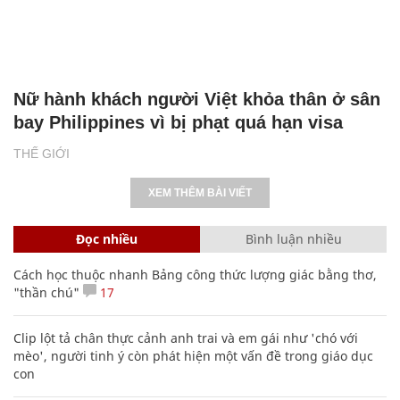
Nữ hành khách người Việt khỏa thân ở sân
bay Philippines vì bị phạt quá hạn visa
THẾ GIỚI
XEM THÊM BÀI VIẾT
Đọc nhiều
Bình luận nhiều
Cách học thuộc nhanh Bảng công thức lượng giác bằng thơ,
"thần chú"
17
Clip lột tả chân thực cảnh anh trai và em gái như 'chó với
mèo', người tinh ý còn phát hiện một vấn đề trong giáo dục
con