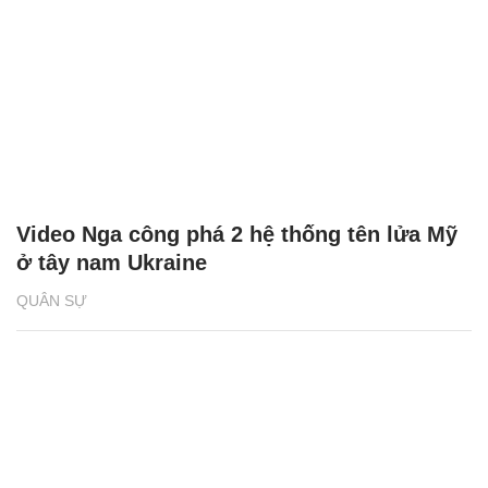
Video Nga công phá 2 hệ thống tên lửa Mỹ
ở tây nam Ukraine
QUÂN SỰ