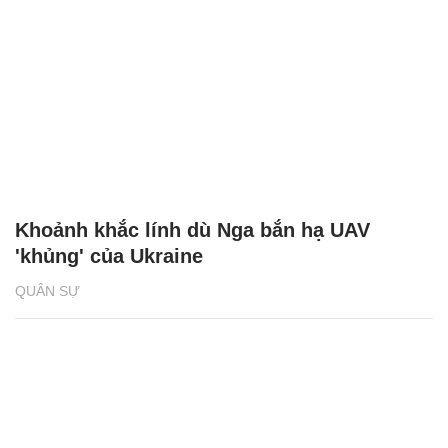
Khoảnh khắc lính dù Nga bắn hạ UAV
'khủng' của Ukraine
QUÂN SỰ