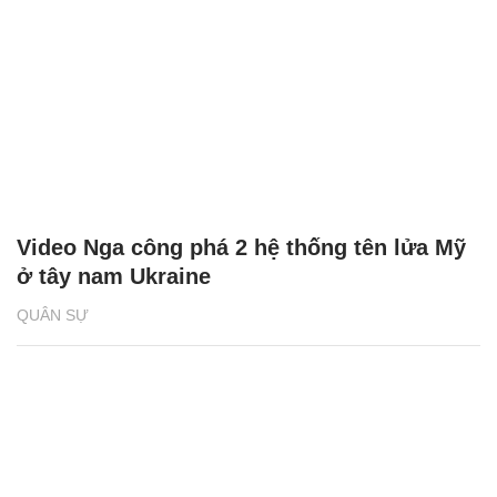
Video Nga công phá 2 hệ thống tên lửa Mỹ
ở tây nam Ukraine
QUÂN SỰ