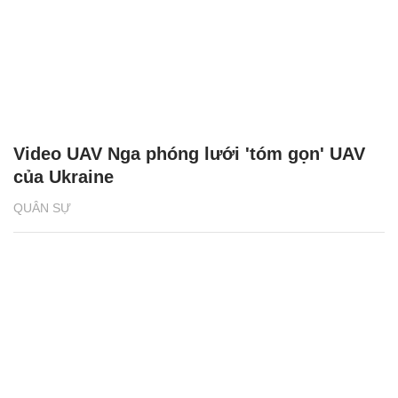
Video UAV Nga phóng lưới 'tóm gọn' UAV
của Ukraine
QUÂN SỰ