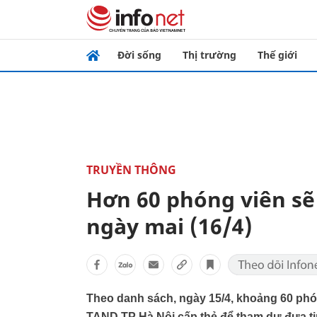
Đời sống
Thị trường
Thế giới
TRUYỀN THÔNG
Hơn 60 phóng viên sẽ
ngày mai (16/4)
Theo danh sách, ngày 15/4, khoảng 60 phó
TAND TP Hà Nội cấp thẻ để tham dự đưa t