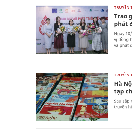
TRUYỀN 
Trao g
phát 
Ngày 10/
vị đồng h
và phát 
TRUYỀN 
Hà Nội
tạp ch
Sau sắp x
truyền hì