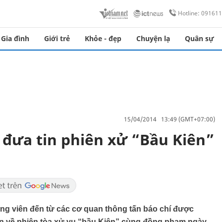
Hotline: 09161
Gia đình
Giới trẻ
Khỏe - đẹp
Chuyện lạ
Quân sự
15/04/2014 13:49 (GMT+07:00)
 đưa tin phiên xử “Bầu Kiên”
ng viên đến từ các cơ quan thông tấn báo chí được
in về phiên tòa xử vụ “bầu Kiên” cùng đồng phạm ngày