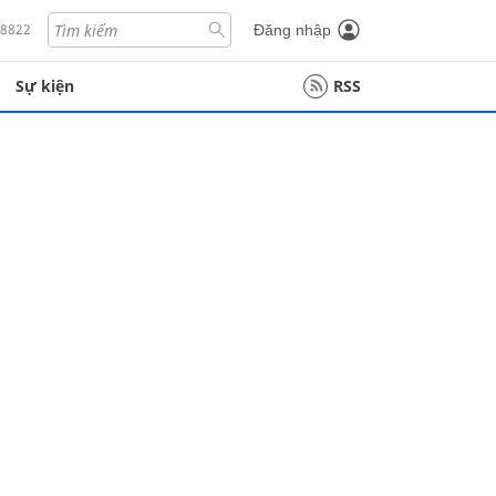
18822
Đăng nhập
Sự kiện
RSS