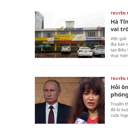
TRUYỀN 
Hà Tĩn
vai tr
Việc giả
địa bàn H
tạo điều 
thực hiệ
TRUYỀN 
Hỏi ô
phóng 
Truyền t
đã bị buộ
cuộc họp