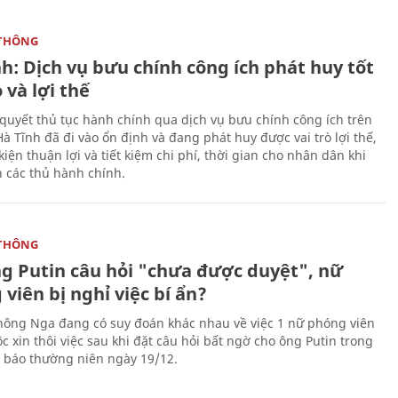
THÔNG
h: Dịch vụ bưu chính công ích phát huy tốt
ò và lợi thế
i quyết thủ tục hành chính qua dịch vụ bưu chính công ích trên
à Tĩnh đã đi vào ổn định và đang phát huy được vai trò lợi thế,
kiện thuận lợi và tiết kiệm chi phí, thời gian cho nhân dân khi
n các thủ hành chính.
THÔNG
ng Putin câu hỏi "chưa được duyệt", nữ
viên bị nghỉ việc bí ẩn?
hông Nga đang có suy đoán khác nhau về việc 1 nữ phóng viên
c xin thôi việc sau khi đặt câu hỏi bất ngờ cho ông Putin trong
 báo thường niên ngày 19/12.