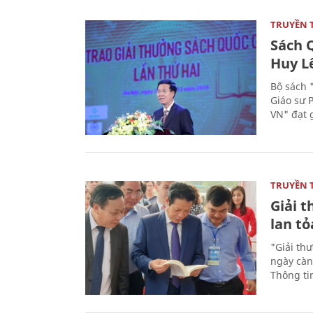
TRUYỀN 
Sách Q
Huy L
Bộ sách 
Giáo sư 
VN" đạt 
TRUYỀN 
Giải t
lan tỏ
"Giải th
ngày càn
Thông ti