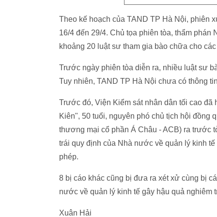
Theo kế hoạch của TAND TP Hà Nội, phiên x
16/4 đến 29/4. Chủ tọa phiên tòa, thẩm ph
khoảng 20 luật sư tham gia bào chữa cho các b
Trước ngày phiên tòa diễn ra, nhiều luật sư b
Tuy nhiên, TAND TP Hà Nội chưa có thông tin 
Trước đó, Viện Kiểm sát nhân dân tối cao đã 
Kiên", 50 tuổi, nguyên phó chủ tịch hội đồng 
thương mại cổ phần Á Châu - ACB) ra trước tòa
trái quy định của Nhà nước về quản lý kinh tế
phép.
8 bị cáo khác cũng bị đưa ra xét xử cùng bị c
nước về quản lý kinh tế gây hậu quả nghiêm tr
Xuân Hải