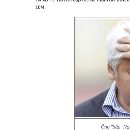
16/4.
Ông "bầu" Ngu