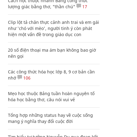
Cách học thuộc nhanh Bảng công thức
lượng giác bằng thơ, "thần chú"
17
Clip lột tả chân thực cảnh anh trai và em gái
như 'chó với mèo', người tinh ý còn phát
hiện một vấn đề trong giáo dục con
20 số điện thoại ma ám bạn không bao giờ
nên gọi
Các công thức hóa học lớp 8, 9 cơ bản cần
nhớ
106
Mẹo học thuộc Bảng tuần hoàn nguyên tố
hóa học bằng thơ, câu nói vui vẻ
Tổng hợp những status hay về cuộc sống
mang ý nghĩa thay đổi cuộc đời
Tìm hiểu tư tưởng Nguyễn Du qua đoạn kết