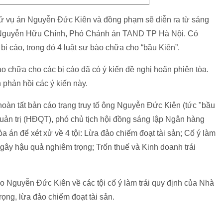
ử vụ án Nguyễn Đức Kiên và đồng phạm sẽ diễn ra từ sáng
án Nguyễn Hữu Chính, Phó Chánh án TAND TP Hà Nội. Có
ị cáo, trong đó 4 luật sư bào chữa cho “bầu Kiên”.
ào chữa cho các bị cáo đã có ý kiến đề nghị hoãn phiên tòa.
phản hồi các ý kiến này.
hoàn tất bản cáo trạng truy tố ông Nguyễn Đức Kiên (tức "bầu
quản trị (HĐQT), phó chủ tịch hội đồng sáng lập Ngân hàng
 án để xét xử về 4 tội: Lừa đảo chiếm đoạt tài sản; Cố ý làm
 gây hậu quả nghiêm trọng; Trốn thuế và Kinh doanh trái
áo Nguyễn Đức Kiên về các tội cố ý làm trái quy định của Nhà
ọng, lừa đảo chiếm đoạt tài sản.