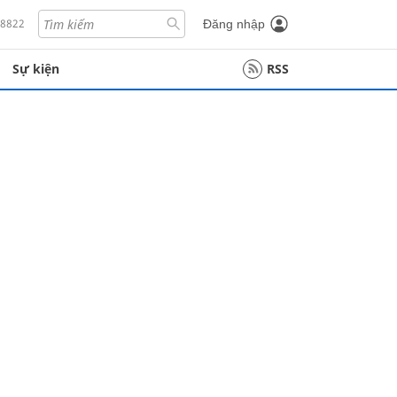
18822
Đăng nhập
Sự kiện
RSS