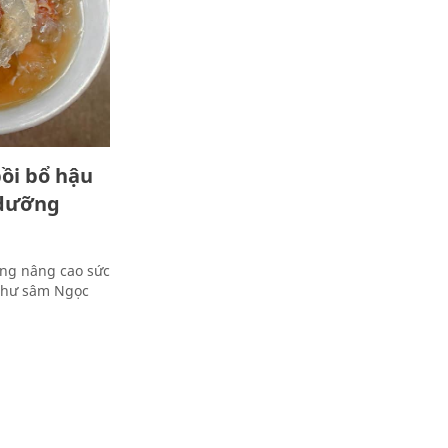
bồi bổ hậu
 dưỡng
ụng nâng cao sức
 như sâm Ngọc