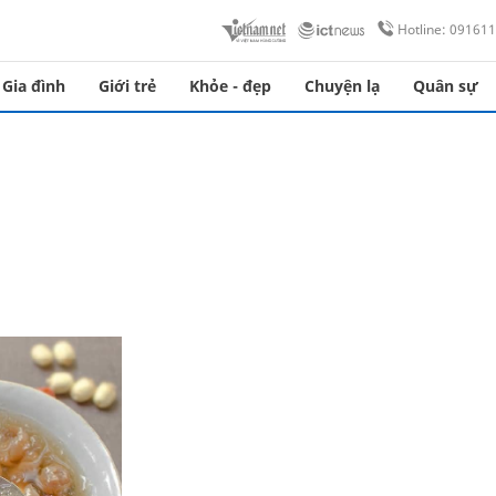
Hotline: 09161
Gia đình
Giới trẻ
Khỏe - đẹp
Chuyện lạ
Quân sự