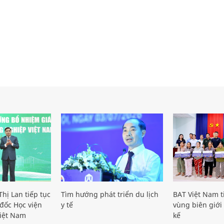
hị Lan tiếp tục
Tìm hướng phát triển du lịch
BAT Việt Nam t
đốc Học viện
y tế
vùng biên giới 
iệt Nam
kế