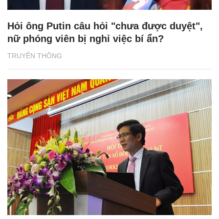
Hỏi ông Putin câu hỏi "chưa được duyệt",
nữ phóng viên bị nghỉ việc bí ẩn?
TRUYỀN THÔNG