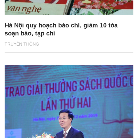
Hà Nội quy hoạch báo chí, giảm 10 tòa
soạn báo, tạp chí
TRUYỀN THÔNG