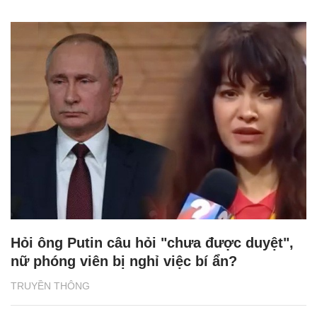
Hỏi ông Putin câu hỏi "chưa được duyệt",
nữ phóng viên bị nghỉ việc bí ẩn?
TRUYỀN THÔNG