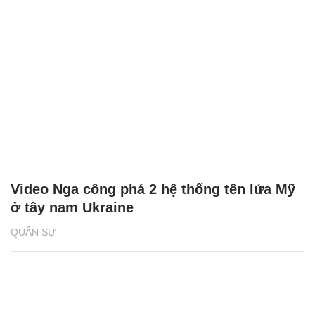
Video Nga công phá 2 hệ thống tên lửa Mỹ
ở tây nam Ukraine
QUÂN SỰ