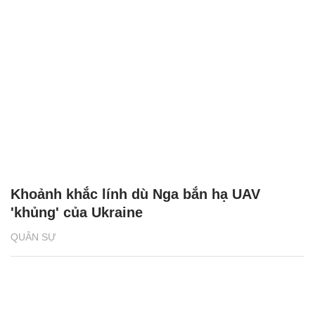
Khoảnh khắc lính dù Nga bắn hạ UAV
'khủng' của Ukraine
QUÂN SỰ