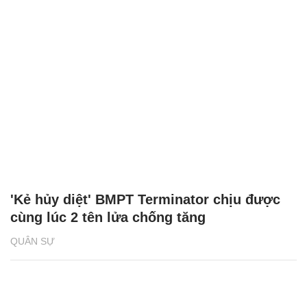
'Kẻ hủy diệt' BMPT Terminator chịu được
cùng lúc 2 tên lửa chống tăng
QUÂN SỰ