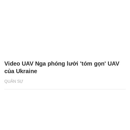
Video UAV Nga phóng lưới 'tóm gọn' UAV
của Ukraine
QUÂN SỰ