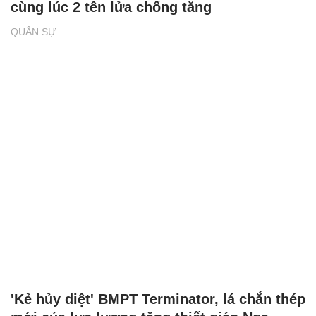
cùng lúc 2 tên lửa chống tăng
QUÂN SỰ
'Kẻ hủy diệt' BMPT Terminator, lá chắn thép