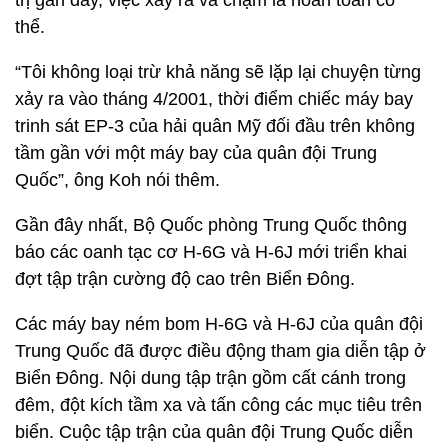
trị gần đây, việc xảy ra va chạm là hoàn toàn có
thể.
“Tôi không loại trừ khả năng sẽ lặp lại chuyện từng
xảy ra vào tháng 4/2001, thời điểm chiếc máy bay
trinh sát EP-3 của hải quân Mỹ đối đầu trên không
tầm gần với một máy bay của quân đội Trung
Quốc”, ông Koh nói thêm.
Gần đây nhất, Bộ Quốc phòng Trung Quốc thông
báo các oanh tạc cơ H-6G và H-6J mới triển khai
đợt tập trận cường độ cao trên Biển Đông.
Các máy bay ném bom H-6G và H-6J của quân đội
Trung Quốc đã được điều động tham gia diễn tập ở
Biển Đông. Nội dung tập trận gồm cất cánh trong
đêm, đột kích tầm xa và tấn công các mục tiêu trên
biển. Cuộc tập trận của quân đội Trung Quốc diễn