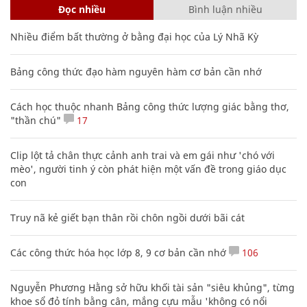
Đọc nhiều
Bình luận nhiều
Nhiều điểm bất thường ở bằng đại học của Lý Nhã Kỳ
Bảng công thức đạo hàm nguyên hàm cơ bản cần nhớ
Cách học thuộc nhanh Bảng công thức lượng giác bằng thơ,
"thần chú"
17
Clip lột tả chân thực cảnh anh trai và em gái như 'chó với
mèo', người tinh ý còn phát hiện một vấn đề trong giáo dục
con
Truy nã kẻ giết bạn thân rồi chôn ngồi dưới bãi cát
Các công thức hóa học lớp 8, 9 cơ bản cần nhớ
106
Nguyễn Phương Hằng sở hữu khối tài sản "siêu khủng", từng
khoe sổ đỏ tính bằng cân, mắng cựu mẫu 'không có nổi