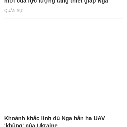
mới của lực lượng tăng thiết giáp Nga
QUÂN SỰ
Khoảnh khắc lính dù Nga bắn hạ UAV
'khủng' của Ukraine