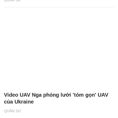
QUÂN SỰ
Video UAV Nga phóng lưới 'tóm gọn' UAV
của Ukraine
QUÂN SỰ