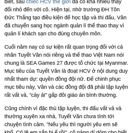
biết, sau
chiếc HCV thế giới
đã có khá nhiều thay
đổi nhỏ đến với cô. Hiện tại, nhờ trường ĐH Tôn
Đức Thắng tạo điều kiện để học tập và thi đấu, Vân
đã chuyển sang học ngành quản lí thể thao thay vì
quản lí khách sạn cho đúng chuyên môn.
Cuối năm nay có sự kiện rất quan trọng đối với cá
nhân Tuyết Vân nói riêng và thể thao Việt Nam nói
chung là SEA Games 27 được tổ chức tại Myanmar.
Mục tiêu của Tuyết Vân là đoạt HCV ở nội dung duy
nhất tham dự: quyền đồng đội nữ. Để chinh phục
mục tiêu này, Vân và các đồng đội đã phải tập luyện
rất vất vả, "cày ải" gấp đôi giáo án bình thường.
Cũng chính vì đặc thù tập luyện, thi đấu vất vả và
thường xuyên xa nhà, Tuyết Vân chưa tính tới
chuyện tình cảm. "Nếu yêu thì người yêu em sẽ
khổ. Có lẽ em sắp bị ế rồi", cô nàng dí dỏm cho biết.