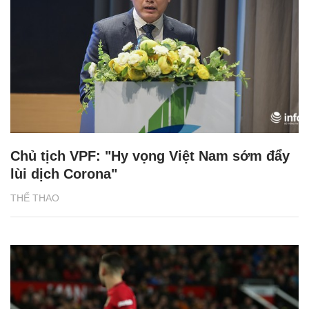
Chủ tịch VPF: "Hy vọng Việt Nam sớm đẩy
lùi dịch Corona"
THỂ THAO