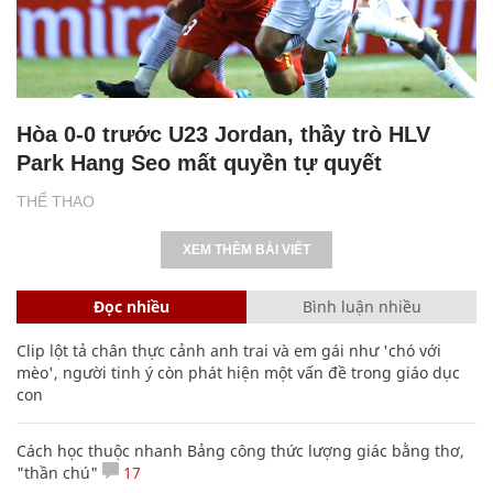
Hòa 0-0 trước U23 Jordan, thầy trò HLV
Park Hang Seo mất quyền tự quyết
THỂ THAO
XEM THÊM BÀI VIẾT
Đọc nhiều
Bình luận nhiều
Clip lột tả chân thực cảnh anh trai và em gái như 'chó với
mèo', người tinh ý còn phát hiện một vấn đề trong giáo dục
con
Cách học thuộc nhanh Bảng công thức lượng giác bằng thơ,
"thần chú"
17