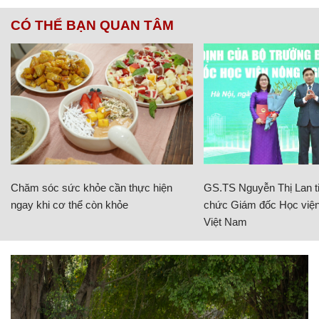
CÓ THỂ BẠN QUAN TÂM
Chăm sóc sức khỏe cần thực hiện
GS.TS Nguyễn Thị Lan ti
ngay khi cơ thể còn khỏe
chức Giám đốc Học viện
Việt Nam