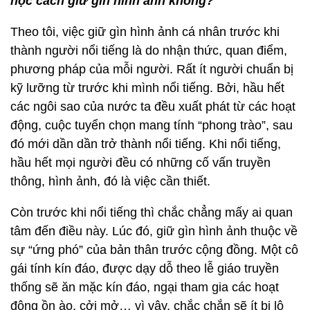
học cách giữ gìn hình ảnh không?
Theo tôi, việc giữ gìn hình ảnh cá nhân trước khi
thành người nổi tiếng là do nhận thức, quan điểm,
phương pháp của mỗi người. Rất ít người chuẩn bị
kỹ lưỡng từ trước khi mình nổi tiếng. Bởi, hầu hết
các ngôi sao của nước ta đều xuất phát từ các hoạt
động, cuộc tuyển chọn mang tính “phong trào”, sau
đó mới dần dần trở thành nổi tiếng. Khi nổi tiếng,
hầu hết mọi người đều có những cố vấn truyền
thông, hình ảnh, đó là việc cần thiết.
Còn trước khi nổi tiếng thì chắc chẳng mấy ai quan
tâm đến điều này. Lúc đó, giữ gìn hình ảnh thuộc về
sự “ứng phó” của bản thân trước cộng đồng. Một cô
gái tính kín đáo, được dạy dỗ theo lễ giáo truyền
thống sẽ ăn mặc kín đáo, ngại tham gia các hoạt
động ồn ào, cởi mở… vì vậy, chắc chắn sẽ ít bị lộ