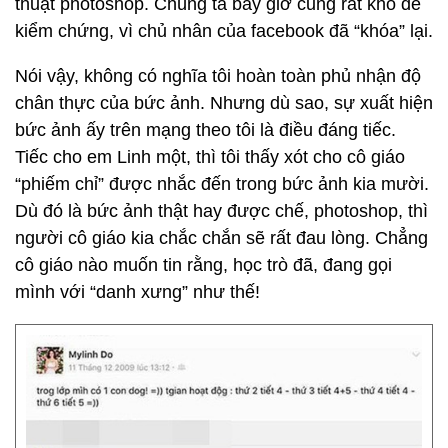
thuật photoshop. Chúng ta bây giờ cũng rất khó để
kiểm chứng, vì chủ nhân của facebook đã “khóa” lại.
Nói vậy, không có nghĩa tôi hoàn toàn phủ nhận độ
chân thực của bức ảnh. Nhưng dù sao, sự xuất hiện
bức ảnh ấy trên mạng theo tôi là điều đáng tiếc.
Tiếc cho em Linh một, thì tôi thấy xót cho cô giáo
“phiếm chỉ” được nhắc đến trong bức ảnh kia mười.
Dù đó là bức ảnh thật hay được chế, photoshop, thì
người cô giáo kia chắc chắn sẽ rất đau lòng. Chẳng
cô giáo nào muốn tin rằng, học trò đã, đang gọi
mình với “danh xưng” như thế!