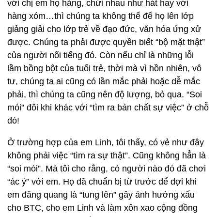
với chị em họ hàng, chửi nhau như hát hay với
hàng xóm…thì chúng ta không thể để họ lên lớp
giảng giải cho lớp trẻ về đạo đức, văn hóa ứng xử
được. Chúng ta phải được quyền biết “bộ mặt thật”
của người nổi tiếng đó. Còn nếu chỉ là những lỗi
lầm bồng bột của tuổi trẻ, thời mà vì hồn nhiên, vô
tư, chúng ta ai cũng có lần mắc phải hoặc dễ mắc
phải, thì chúng ta cũng nên độ lượng, bỏ qua. “Soi
mói” đôi khi khác với “tìm ra bản chất sự việc” ở chỗ
đó!
Ở trường hợp của em Linh, tôi thấy, có vẻ như đây
không phải việc “tìm ra sự thật”. Cũng không hẳn là
“soi mói”. Mà tôi cho rằng, có người nào đó đã chơi
“ác ý” với em. Họ đã chuẩn bị từ trước để đợi khi
em đăng quang là “tung lên” gây ảnh hưởng xấu
cho BTC, cho em Linh và làm xôn xao cộng đồng