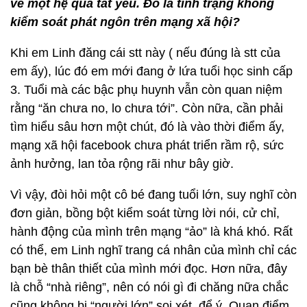
về một hệ quả tất yếu. Đó là tình trạng không
kiểm soát phát ngôn trên mạng xã hội?
Khi em Linh đăng cái stt này ( nếu đúng là stt của
em ấy), lúc đó em mới đang ở lứa tuổi học sinh cấp
3. Tuổi mà các bậc phụ huynh vẫn còn quan niệm
rằng “ăn chưa no, lo chưa tới”. Còn nữa, cần phải
tìm hiểu sâu hơn một chút, đó là vào thời điểm ấy,
mạng xã hội facebook chưa phát triển rầm rộ, sức
ảnh hưởng, lan tỏa rộng rãi như bây giờ.
Vì vậy, đòi hỏi một cô bé đang tuổi lớn, suy nghĩ còn
đơn giản, bồng bột kiểm soát từng lời nói, cử chỉ,
hành động của mình trên mạng “ảo” là khá khó. Rất
có thể, em Linh nghĩ trang cá nhân của mình chỉ các
bạn bè thân thiết của mình mới đọc. Hơn nữa, đây
là chỗ “nhà riêng”, nên có nói gì đi chăng nữa chắc
cũng không bị “người lớn” soi xét, để ý. Quan điểm