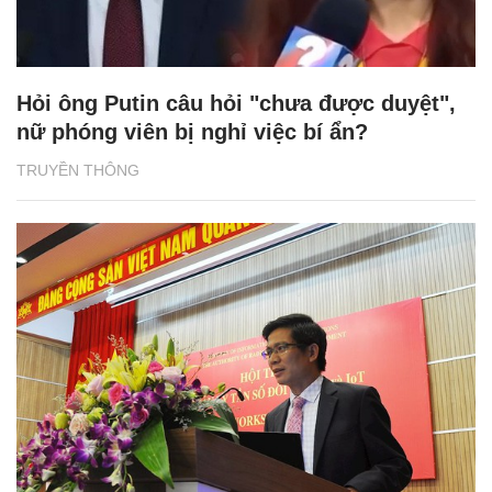
Hỏi ông Putin câu hỏi "chưa được duyệt",
nữ phóng viên bị nghỉ việc bí ẩn?
TRUYỀN THÔNG