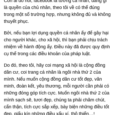
Còn ai đó nói, facebook là tường cá nhân, đăng gì
là quyền của chủ nhân, theo tôi về có thể đúng
trong một số trường hợp, nhưng không đủ và không
thuyết phục.
Bởi, nếu bạn lợi dụng quyền cá nhân ấy để gây hại
cho người khác, cho xã hội, thì bạn phải chịu trách
nhiệm về hành động ấy. Điều này đã được quy định
cụ thể trong các điều khoản của pháp luật.
Do đó, theo tôi, hãy coi mạng xã hội là cộng đồng
dân cư, coi trang cá nhân là ngôi nhà thứ 2 của
mình. Nếu muốn cộng đồng dân cư tốt đẹp, văn
minh, đoàn kết, yêu thương, mỗi người cần phải có
những đóng góp tích cực. Muốn ngôi nhà thứ 2 của
mình sạch sẽ, tươi đẹp, chúng ta phải chăm chút,
cẩn thận, tích cực sắp xếp, bày biện những điều tốt
đẹp, giấu kín những điều xấu xí, thô thiển…!