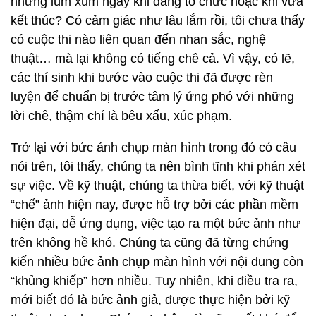
những lùm xùm ngay khi đang tổ chức hoặc khi vừa
kết thúc? Có cảm giác như lâu lắm rồi, tôi chưa thấy
có cuộc thi nào liên quan đến nhan sắc, nghệ
thuật… mà lại không có tiếng chê cả. Vì vậy, có lẽ,
các thí sinh khi bước vào cuộc thi đã được rèn
luyện để chuẩn bị trước tâm lý ứng phó với những
lời chê, thậm chí là bêu xấu, xúc phạm.
Trở lại với bức ảnh chụp màn hình trong đó có câu
nói trên, tôi thấy, chúng ta nên bình tĩnh khi phán xét
sự việc. Về kỹ thuật, chúng ta thừa biết, với kỹ thuật
“chế” ảnh hiện nay, được hỗ trợ bởi các phần mềm
hiện đại, dễ ứng dụng, việc tạo ra một bức ảnh như
trên không hề khó. Chúng ta cũng đã từng chứng
kiến nhiều bức ảnh chụp màn hình với nội dung còn
“khủng khiếp” hơn nhiều. Tuy nhiên, khi điều tra ra,
mới biết đó là bức ảnh giả, được thực hiện bởi kỹ