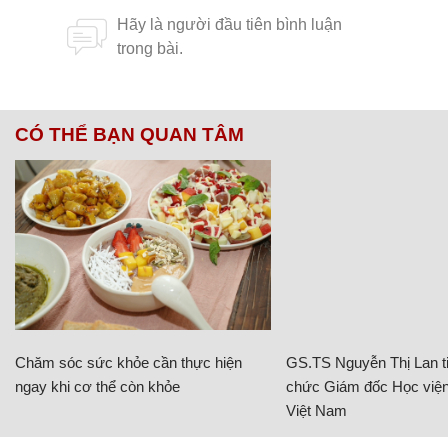
CÓ THỂ BẠN QUAN TÂM
Chăm sóc sức khỏe cần thực hiện
GS.TS Nguyễn Thị Lan ti
ngay khi cơ thể còn khỏe
chức Giám đốc Học viện
Việt Nam