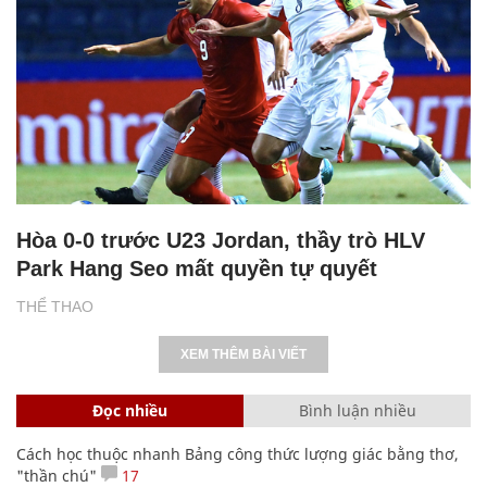
Hòa 0-0 trước U23 Jordan, thầy trò HLV
Park Hang Seo mất quyền tự quyết
THỂ THAO
XEM THÊM BÀI VIẾT
Đọc nhiều
Bình luận nhiều
Cách học thuộc nhanh Bảng công thức lượng giác bằng thơ,
"thần chú"
17