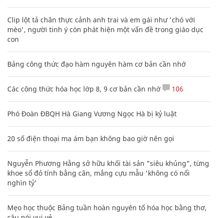
Clip lột tả chân thực cảnh anh trai và em gái như 'chó với
mèo', người tinh ý còn phát hiện một vấn đề trong giáo dục
con
Bảng công thức đạo hàm nguyên hàm cơ bản cần nhớ
Các công thức hóa học lớp 8, 9 cơ bản cần nhớ
106
Phó Đoàn ĐBQH Hà Giang Vương Ngọc Hà bị kỷ luật
20 số điện thoại ma ám bạn không bao giờ nên gọi
Nguyễn Phương Hằng sở hữu khối tài sản "siêu khủng", từng
khoe sổ đỏ tính bằng cân, mắng cựu mẫu 'không có nổi
nghìn tỷ'
Mẹo học thuộc Bảng tuần hoàn nguyên tố hóa học bằng thơ,
câu nói vui vẻ