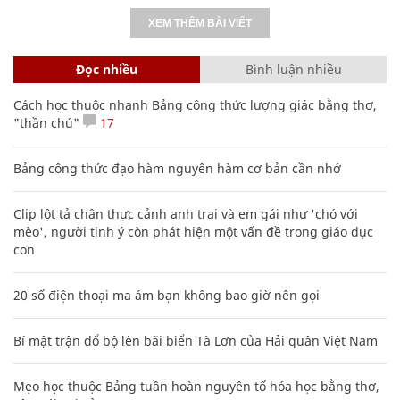
XEM THÊM BÀI VIẾT
Đọc nhiều
Bình luận nhiều
Cách học thuộc nhanh Bảng công thức lượng giác bằng thơ,
"thần chú"
17
Bảng công thức đạo hàm nguyên hàm cơ bản cần nhớ
Clip lột tả chân thực cảnh anh trai và em gái như 'chó với
mèo', người tinh ý còn phát hiện một vấn đề trong giáo dục
con
20 số điện thoại ma ám bạn không bao giờ nên gọi
Bí mật trận đổ bộ lên bãi biển Tà Lơn của Hải quân Việt Nam
Mẹo học thuộc Bảng tuần hoàn nguyên tố hóa học bằng thơ,