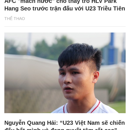
AFC "mách nước" cho thầy trò HLV Park
Hang Seo trước trận đấu với U23 Triều Tiên
THỂ THAO
Nguyễn Quang Hải: “U23 Việt Nam sẽ chiến