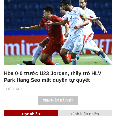
Hòa 0-0 trước U23 Jordan, thầy trò HLV
Park Hang Seo mất quyền tự quyết
THỂ THAO
XEM THÊM BÀI VIẾT
Đọc nhiều
Bình luận nhiều